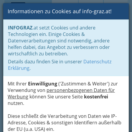
Toggle navi
Suche
Login
Menü
Informationen zu Cookies auf info-graz.at!
Home
Branchen
Gewerbe, Handwerk, Banken
INFOGRAZ
.at setzt Cookies und andere
Gewerbe & Handwerk, Gliederung der WKO
Technologien ein. Einige Cookies &
Innung der ‚Sanitärtechniker Heizungstechniker und
Datenverarbeitungen sind notwendig, andere
Lüftungstechniker‘
Service, Wartung und Überprüfung von Öl- und Gasbrennern
helfen dabei, das Angebot zu verbessern oder
wirtschaftlich zu betreiben.
Helga Kramer
Details dazu finden Sie in unserer
Datenschutz
Erklärung
.
Wiener Straße 68, 8020 Graz
+43 316 714 624
+43 316 724 604
Mit Ihrer
Einwilligung
('Zustimmen & Weiter') zur
Verwendung von
personenbezogenen Daten für
Werbung
können Sie unsere Seite
kostenfrei
nutzen.
Karte
Diese schließt die Verarbeitung von Daten wie IP-
Adresse, Cookies & sonstigen Identifiern außerhalb
Adresse mit Google Maps anschauen
der EU (u.a. USA) ein.