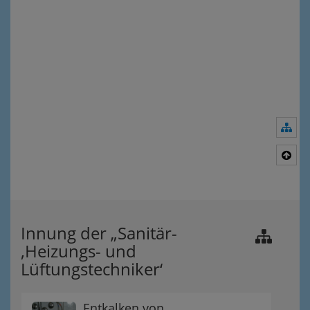
Nav
Nac
Innung der „Sanitär-
,Heizungs- und
Lüftungstechniker‘
Entkalken von