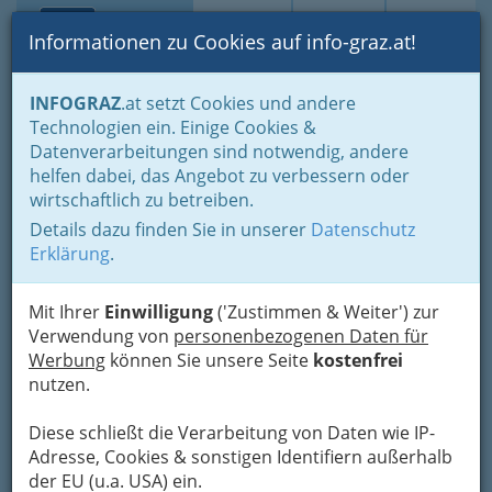
Toggle navi
Suche
Login
Menü
Informationen zu Cookies auf info-graz.at!
Home
Branchen
Gewerbe, Handwerk, Banken
INFOGRAZ
.at setzt Cookies und andere
Gewerbe & Handwerk, Gliederung der WKO
Technologien ein. Einige Cookies &
Innung der ‚Sanitärtechniker Heizungstechniker und
Datenverarbeitungen sind notwendig, andere
Lüftungstechniker‘
Service, Wartung und Überprüfung von Öl- und Gasbrennern
helfen dabei, das Angebot zu verbessern oder
wirtschaftlich zu betreiben.
Energieoptimierung Zieserl
Details dazu finden Sie in unserer
Datenschutz
GmbH
Erklärung
.
St.-Peter-Hauptstraße 114, 8042 Graz-St.Peter
Mit Ihrer
+43 316 483 820
Einwilligung
('Zustimmen & Weiter') zur
Verwendung von
+43 316 438 820-3
personenbezogenen Daten für
Werbung
+43 664 928 00 00
können Sie unsere Seite
kostenfrei
nutzen.
Diese schließt die Verarbeitung von Daten wie IP-
Adresse, Cookies & sonstigen Identifiern außerhalb
Karte
der EU (u.a. USA) ein.