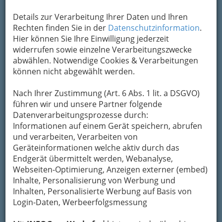
Details zur Verarbeitung Ihrer Daten und Ihren
Adresse mit Google Maps anschauen
Rechten finden Sie in der
Datenschutzinformation
.
Hier können Sie Ihre Einwilligung jederzeit
widerrufen sowie einzelne Verarbeitungszwecke
Kontaktaufnahme
abwählen. Notwendige Cookies & Verarbeitungen
können nicht abgewählt werden.
Um die Info-Graz Firmen
vor Spam-Mails zu
bewahren
, verwenden wir an dieser Stelle zur
Nach Ihrer Zustimmung (Art. 6 Abs. 1 lit. a DSGVO)
Übermittlung Ihrer Nachricht ein sicheres
führen wir und unsere Partner folgende
Formular. Ihre Nachricht wird nach dem
Datenverarbeitungsprozesse durch:
Absenden umgehend per Mail an das
Informationen auf einem Gerät speichern, abrufen
Unternehmen Energieoptimierung Zieserl
und verarbeiten, Verarbeiten von
GmbH weitergeleitet.
Geräteinformationen welche aktiv durch das
Mein Name
Endgerät übermittelt werden, Webanalyse,
Webseiten-Optimierung, Anzeigen externer (embed)
Inhalte, Personalisierung von Werbung und
Inhalten, Personalisierte Werbung auf Basis von
Meine Email Adresse
Login-Daten, Werbeerfolgsmessung