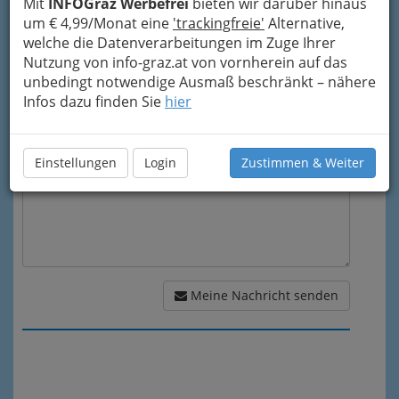
Mit
INFOGraz Werbefrei
bieten wir darüber hinaus
Mein Betreff
um € 4,99/Monat eine
'trackingfreie'
Alternative,
welche die Datenverarbeitungen im Zuge Ihrer
Nutzung von info-graz.at von vornherein auf das
unbedingt notwendige Ausmaß beschränkt – nähere
Meine Nachricht
Infos dazu finden Sie
hier
Einstellungen
Login
Zustimmen & Weiter
Meine Nachricht senden