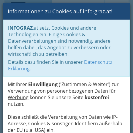
Toggle navi
Suche
Login
Menü
Informationen zu Cookies auf info-graz.at!
Home
Branchen
Gewerbe, Handwerk, Banken
INFOGRAZ
.at setzt Cookies und andere
Gewerbe & Handwerk, Gliederung der WKO
Technologien ein. Einige Cookies &
Innung der ‚Sanitärtechniker Heizungstechniker und
Datenverarbeitungen sind notwendig, andere
Lüftungstechniker‘
Service, Wartung und Überprüfung von Öl- und Gasbrennern
helfen dabei, das Angebot zu verbessern oder
wirtschaftlich zu betreiben.
HÖPO Haustechnik
Nav
Details dazu finden Sie in unserer
Datenschutz
Ges.m.b.H.
Erklärung
.
Brunnenfeldstraße 25 -27, 8055 Seiersberg
Mit Ihrer
+43 316 244 471
Einwilligung
('Zustimmen & Weiter') zur
Verwendung von
+43 316 244 471 - 71
personenbezogenen Daten für
Werbung
können Sie unsere Seite
kostenfrei
nutzen.
Diese schließt die Verarbeitung von Daten wie IP-
Karte
Adresse, Cookies & sonstigen Identifiern außerhalb
der EU (u.a. USA) ein.