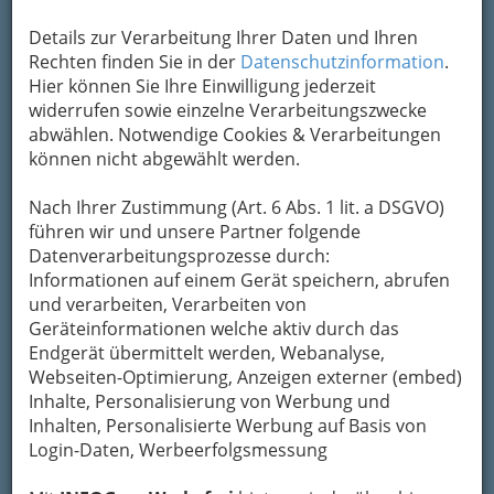
Adresse mit Google Maps anschauen
Details zur Verarbeitung Ihrer Daten und Ihren
Rechten finden Sie in der
Datenschutzinformation
.
Hier können Sie Ihre Einwilligung jederzeit
Kontaktaufnahme
widerrufen sowie einzelne Verarbeitungszwecke
abwählen. Notwendige Cookies & Verarbeitungen
Um die Info-Graz Firmen
vor Spam-Mails zu
können nicht abgewählt werden.
bewahren
, verwenden wir an dieser Stelle zur
Übermittlung Ihrer Nachricht ein sicheres
Nach Ihrer Zustimmung (Art. 6 Abs. 1 lit. a DSGVO)
Formular. Ihre Nachricht wird nach dem
führen wir und unsere Partner folgende
Absenden umgehend per Mail an das
Datenverarbeitungsprozesse durch:
Unternehmen HÖPO Haustechnik Ges.m.b.H.
Informationen auf einem Gerät speichern, abrufen
weitergeleitet.
und verarbeiten, Verarbeiten von
Mein Name
Geräteinformationen welche aktiv durch das
Endgerät übermittelt werden, Webanalyse,
Webseiten-Optimierung, Anzeigen externer (embed)
Inhalte, Personalisierung von Werbung und
Meine Email Adresse
Inhalten, Personalisierte Werbung auf Basis von
Login-Daten, Werbeerfolgsmessung
Mein Betreff