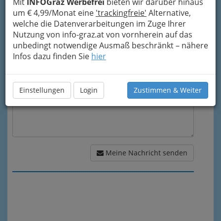
Mit
INFOGraz Werbefrei
bieten wir darüber hinaus
um € 4,99/Monat eine
'trackingfreie'
Alternative,
welche die Datenverarbeitungen im Zuge Ihrer
Nutzung von info-graz.at von vornherein auf das
Meine Nachricht
unbedingt notwendige Ausmaß beschränkt – nähere
Infos dazu finden Sie
hier
Einstellungen
Login
Zustimmen & Weiter
Meine Nachricht senden