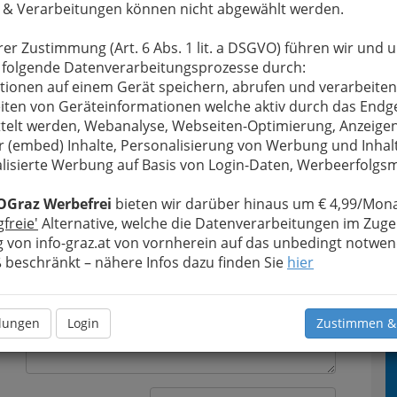
 & Verarbeitungen können nicht abgewählt werden.
rer Zustimmung (Art. 6 Abs. 1 lit. a DSGVO) führen wir und 
 folgende Datenverarbeitungsprozesse durch:
tionen auf einem Gerät speichern, abrufen und verarbeiten
u bewahren
iten von Geräteinformationen welche aktiv durch das Endg
, verwenden wir an dieser Stelle zur
Formular. Ihre Nachricht wird nach dem Absenden
telt werden, Webanalyse, Webseiten-Optimierung, Anzeige
ung Sanitär Hochfellner Installationen - Ernst
r (embed) Inhalte, Personalisierung von Werbung und Inhal
lisierte Werbung auf Basis von Login-Daten, Werbeerfolg
Meine Nachricht
OGraz Werbefrei
bieten wir darüber hinaus um € 4,99/Mona
gfreie'
Alternative, welche die Datenverarbeitungen im Zuge
 von info-graz.at von vornherein auf das unbedingt notwen
beschränkt – nähere Infos dazu finden Sie
hier
llungen
Login
Zustimmen &