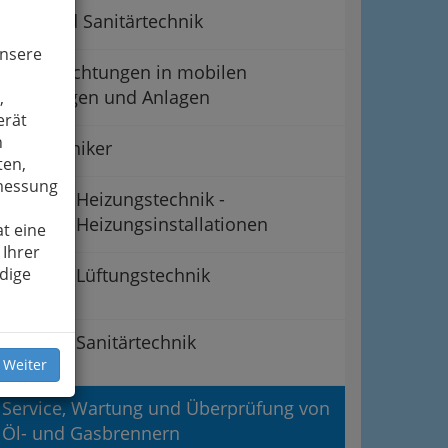
Gas- und Sanitärtechnik
unsere
Gaseinrichtungen in mobilen
Fahrzeugen und Anlagen
,
erät
n
Gastechniker
ten,
smessung
Heizungstechnik -
Heizungsinstallationen
t eine
 Ihrer
dige
Lüftungstechnik
Sanitärtechnik
 Weiter
Service, Wartung und Überprüfung von
Öl- und Gasbrennern