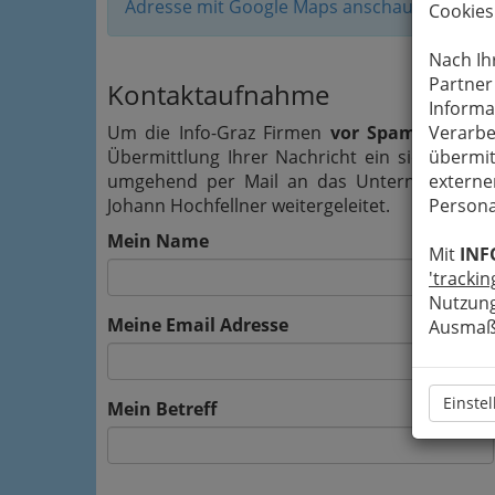
Adresse mit Google Maps anschauen
Cookies
Nach Ih
Partner
Kontaktaufnahme
Informa
Um die Info-Graz Firmen
vor Spam-Mails z
Verarbe
Übermittlung Ihrer Nachricht ein sicheres 
übermit
umgehend per Mail an das Unternehmen Heiz
externe
Johann Hochfellner weitergeleitet.
Persona
Mein Name
Mit
INF
'trackin
Nutzung
Meine Email Adresse
Ausmaß 
Einste
Mein Betreff