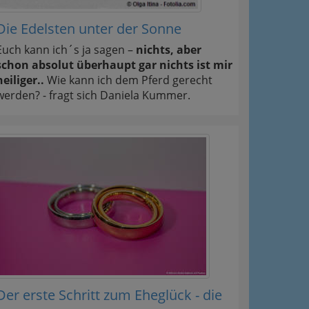
Die Edelsten unter der Sonne
Euch kann ich´s ja sagen –
nichts, aber
schon absolut überhaupt gar nichts ist mir
heiliger..
Wie kann ich dem Pferd gerecht
werden? - fragt sich Daniela Kummer.
Der erste Schritt zum Eheglück - die