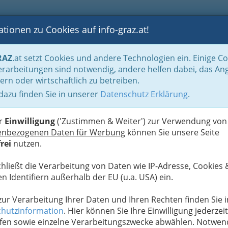
tionen zu Cookies auf info-graz.at!
B
F
G
B
GEN
LOGS
OTOS
ASTRONOMIE
RANCHEN
RAZ
.at setzt Cookies und andere Technologien ein. Einige C
be & Handwerk, Gliederung der WKO
Innung der ‚Sanitärtechniker Heizungst
rarbeitungen sind notwendig, andere helfen dabei, das An
rn
ern oder wirtschaftlich zu betreiben.
 Installationen - Ernst
 dazu finden Sie in unserer
Datenschutz Erklärung
.
I
,
er
Einwilligung
('Zustimmen & Weiter') zur Verwendung von
L
enbezogenen Daten für Werbung
können Sie unsere Seite
rei
nutzen.
chließt die Verarbeitung von Daten wie IP-Adresse, Cookies 
n Identifiern außerhalb der EU (u.a. USA) ein.
 zur Verarbeitung Ihrer Daten und Ihren Rechten finden Sie i
hutzinformation
. Hier können Sie Ihre Einwilligung jederzeit
fen sowie einzelne Verarbeitungszwecke abwählen. Notwen