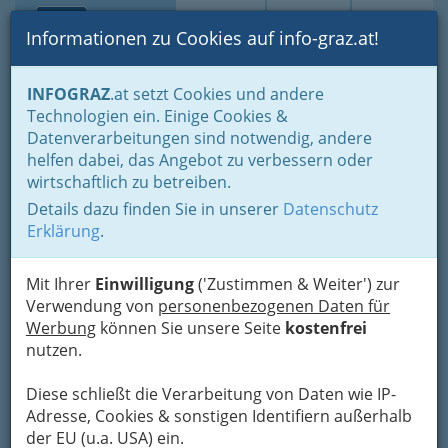
Toggle navi
Suche
Login
Menü
Informationen zu Cookies auf info-graz.at!
Home
Branchen
Gewerbe, Handwerk, Banken
INFOGRAZ
.at setzt Cookies und andere
Gewerbe & Handwerk, Gliederung der WKO
Technologien ein. Einige Cookies &
Innung der ‚Sanitärtechniker Heizungstechniker und
Datenverarbeitungen sind notwendig, andere
Lüftungstechniker‘
Service, Wartung und Überprüfung von Öl- und Gasbrennern
helfen dabei, das Angebot zu verbessern oder
wirtschaftlich zu betreiben.
Dipl.Ing. Anton Hofstätter -
Nav
Details dazu finden Sie in unserer
Datenschutz
Heiz-Hofstätter
Erklärung
.
Wiener Straße 10, 8020 Graz
Mit Ihrer
+43 316 715 656
Einwilligung
('Zustimmen & Weiter') zur
Verwendung von
+43 316 715 656 - 44
personenbezogenen Daten für
Werbung
können Sie unsere Seite
kostenfrei
nutzen.
Diese schließt die Verarbeitung von Daten wie IP-
Karte
Adresse, Cookies & sonstigen Identifiern außerhalb
der EU (u.a. USA) ein.