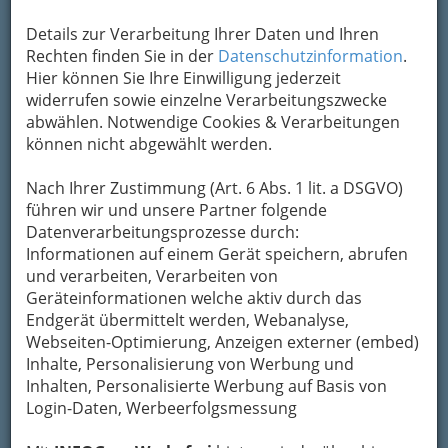
Adresse mit Google Maps anschauen
Details zur Verarbeitung Ihrer Daten und Ihren
Rechten finden Sie in der
Datenschutzinformation
.
Hier können Sie Ihre Einwilligung jederzeit
Kontaktaufnahme
widerrufen sowie einzelne Verarbeitungszwecke
abwählen. Notwendige Cookies & Verarbeitungen
Um die Info-Graz Firmen
vor Spam-Mails zu
können nicht abgewählt werden.
bewahren
, verwenden wir an dieser Stelle zur
Übermittlung Ihrer Nachricht ein sicheres
Nach Ihrer Zustimmung (Art. 6 Abs. 1 lit. a DSGVO)
Formular. Ihre Nachricht wird nach dem
führen wir und unsere Partner folgende
Absenden umgehend per Mail an das
Datenverarbeitungsprozesse durch:
Unternehmen Dipl.Ing. Anton Hofstätter - Heiz-
Informationen auf einem Gerät speichern, abrufen
Hofstätter weitergeleitet.
und verarbeiten, Verarbeiten von
Mein Name
Geräteinformationen welche aktiv durch das
Endgerät übermittelt werden, Webanalyse,
Webseiten-Optimierung, Anzeigen externer (embed)
Inhalte, Personalisierung von Werbung und
Meine Email Adresse
Inhalten, Personalisierte Werbung auf Basis von
Login-Daten, Werbeerfolgsmessung
Mein Betreff