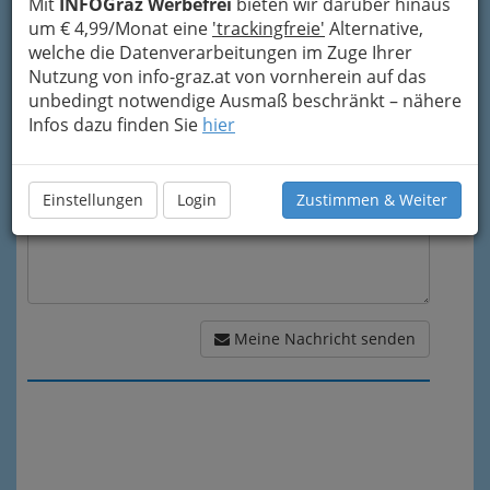
Mit
INFOGraz Werbefrei
bieten wir darüber hinaus
um € 4,99/Monat eine
'trackingfreie'
Alternative,
welche die Datenverarbeitungen im Zuge Ihrer
Nutzung von info-graz.at von vornherein auf das
Meine Nachricht
unbedingt notwendige Ausmaß beschränkt – nähere
Infos dazu finden Sie
hier
Einstellungen
Login
Zustimmen & Weiter
Meine Nachricht senden