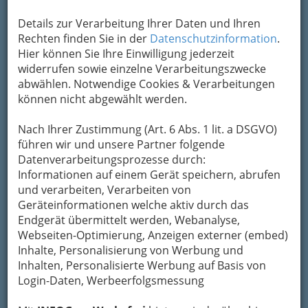
+43 316 814 141
+43 316 814 141 - 51
Details zur Verarbeitung Ihrer Daten und Ihren
Rechten finden Sie in der
Datenschutzinformation
.
Hier können Sie Ihre Einwilligung jederzeit
widerrufen sowie einzelne Verarbeitungszwecke
Das Soundportal des Grazer 24h-
abwählen. Notwendige Cookies & Verarbeitungen
Jugendradiosenders 97,9 FM mit Audioservice
können nicht abgewählt werden.
wie Internetradio in CD-Qualität, Music on
Demand, aktuelle gespielte Songs und rund 25
Nach Ihrer Zustimmung (Art. 6 Abs. 1 lit. a DSGVO)
täglich aktualisierte Contentrubriken aus
führen wir und unsere Partner folgende
Musik, Web, Kino & TV, Comedy, Multimedia,
Datenverarbeitungsprozesse durch:
Games, Cummunity, Dates, Events.
Informationen auf einem Gerät speichern, abrufen
Kategorien
und verarbeiten, Verarbeiten von
Geräteinformationen welche aktiv durch das
Endgerät übermittelt werden, Webanalyse,
2
Radio 1476
Webseiten-Optimierung, Anzeigen externer (embed)
Inhalte, Personalisierung von Werbung und
Webseite
E-Mail
Eintrag ändern
Inhalten, Personalisierte Werbung auf Basis von
Login-Daten, Werbeerfolgsmessung
Kategorien