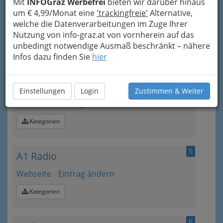
Mit
INFOGraz Werbefrei
bieten wir darüber hinaus
3
um € 4,99/Monat eine
'trackingfreie'
Alternative,
Ö1
welche die Datenverarbeitungen im Zuge Ihrer
Webseite
E-Mail
Eintrag ändern
Nutzung von info-graz.at von vornherein auf das
unbedingt notwendige Ausmaß beschränkt – nähere
Kategorien
Infos dazu finden Sie
hier
4
Ö3
Einstellungen
Login
Zustimmen & Weiter
Webseite
Eintrag ändern
Kategorien
5
A1 Radio
Webseite
Eintrag ändern
Kategorien
6