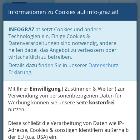
Toggle navi
Suche
Login
Menü
Informationen zu Cookies auf info-graz.at!
Home
Branchen
Informationsstellen
Medien - Information
INFOGRAZ
.at setzt Cookies und andere
Radio
Österr. Radiostationen
Technologien ein. Einige Cookies &
Datenverarbeitungen sind notwendig, andere
Nav
Österr. Radiostationen
helfen dabei, das Angebot zu verbessern oder
wirtschaftlich zu betreiben.
Details dazu finden Sie in unserer
Datenschutz
Hier finden Sie Links zu österreichischen
Erklärung
.
Radiostationen. Fehlen wichtige Links in unserer
Sammlung? -
Teilen Sie sie uns einfach mit
!
Mit Ihrer
Einwilligung
('Zustimmen & Weiter') zur
Verwendung von
Bezirksauswahl
personenbezogenen Daten für
Werbung
können Sie unsere Seite
kostenfrei
Alle Bezirke
nutzen.
1
Diese schließt die Verarbeitung von Daten wie IP-
Radio Soundportal
Adresse, Cookies & sonstigen Identifiern außerhalb
Friedrichgasse 27, 8010 Graz
der EU (u.a. USA) ein.