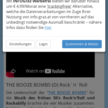
Mit
INFOGraz Werbefrei
bieten wir darüber hinaus
ist ein beliebter Gruppentanz
aus den Fifties.
um € 4,99/Monat eine
'trackingfreie'
Alternative,
Die Tänzer bilden zwei Linien, üblicherweise auf
welche die Datenverarbeitungen im Zuge Ihrer
der einen Seite die Männer, auf der anderen die
Nutzung von info-graz.at von vornherein auf das
Frauen. Der Workshop war kostenfrei von
unbedingt notwendige Ausmaß beschränkt – nähere
"
Conny & Dado
".
Infos dazu finden Sie
hier
Einstellungen
Login
Zustimmen & Weiter
THE BOOZE BOMBS (D) Rock´n´Roll
Die Leidenschaft der "
THE BOOZE BOMBS
" für
die
Musik des frühen 50's Rock'n'Roll und
Rockabilly
brachte die vier Musiker zusammen.