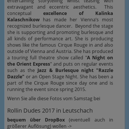
entertaining storytelling whilst teasing with
extravagant and eccentric aesthetics. This
conceptual
excellence of Kalinka
Kalaschnikow
has made her Vienna’s most
recognized burlesque dancer. Beyond the stage
she is supporting and promoting burlesque and
all kinds of performance art. She is producing
shows like the famous Cirque Rouge in and also
outside of Vienna and Austria. She has produced
a touring full theatre show called "
A Night on
the Orient Express
" and puts on regular events
such as the
Jazz & Burlesque night "Razzle
Dazzle"
or an Open Stage Night. She has been a
part of the Cirque Rouge since day one and is
running the event since spring 2015.
Wenn Sie alle diese Fotos vom Samstag bei
Rollin Dudes 2017 in Leutschach
bequem über DropBox
(eventuell auch in
größerer Auflösung) wollen ->