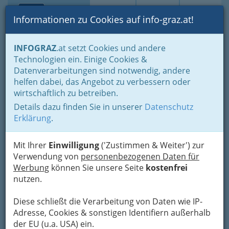
Toggle navi
Suche
Login
Menü
Informationen zu Cookies auf info-graz.at!
Home
Fotos
INFOGRAZ
.at setzt Cookies und andere
Technologien ein. Einige Cookies &
Nav
Datenverarbeitungen sind notwendig, andere
Wheels Fargo - Stroll
Meh
helfen dabei, das Angebot zu verbessern oder
Tanzworkshop - The Booze
wirtschaftlich zu betreiben.
Bombs - Burlesque Show
Details dazu finden Sie in unserer
Datenschutz
Erklärung
.
Previous
Next
Mit Ihrer
Einwilligung
('Zustimmen & Weiter') zur
Verwendung von
personenbezogenen Daten für
Werbung
können Sie unsere Seite
kostenfrei
nutzen.
Diese schließt die Verarbeitung von Daten wie IP-
Adresse, Cookies & sonstigen Identifiern außerhalb
der EU (u.a. USA) ein.