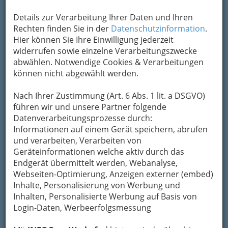
Details zur Verarbeitung Ihrer Daten und Ihren
Rechten finden Sie in der
Datenschutzinformation
.
Burlesque Show by Kalinka Kalaschnikow - Rollin_Dudes 2017 -
Hier können Sie Ihre Einwilligung jederzeit
001
widerrufen sowie einzelne Verarbeitungszwecke
Vergrößern
abwählen. Notwendige Cookies & Verarbeitungen
können nicht abgewählt werden.
Samstag bei Rollin Dudes 2017
Nach Ihrer Zustimmung (Art. 6 Abs. 1 lit. a DSGVO)
führen wir und unsere Partner folgende
Bilder aller
Bands, die wir fotografiert haben
Datenverarbeitungsprozesse durch:
Freitag und Samstag bei Rollin Dudes in
Informationen auf einem Gerät speichern, abrufen
Leutschach
und verarbeiten, Verarbeiten von
Geräteinformationen welche aktiv durch das
Jive & Stroll - Tanzworkshops by "Conny
Endgerät übermittelt werden, Webanalyse,
& Dado"
Webseiten-Optimierung, Anzeigen externer (embed)
Inhalte, Personalisierung von Werbung und
Der
Rockabilly Jive
ist im Vergleich zu vielen
Inhalten, Personalisierte Werbung auf Basis von
anderen Tänzen kein "Spiegel-Tanz" und ist mit
Login-Daten, Werbeerfolgsmessung
ein bisschen Taktgefühl
sehr einfach zu lernen
.
Jeder hat seinen eigenen Schritt. Auch der
Stroll