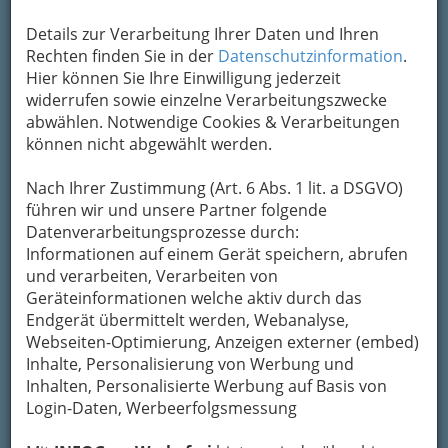
Details zur Verarbeitung Ihrer Daten und Ihren
Rechten finden Sie in der
Datenschutzinformation
.
Kontaktaufnahme
Hier können Sie Ihre Einwilligung jederzeit
widerrufen sowie einzelne Verarbeitungszwecke
Um die Info-Graz Firmen
vor Spam-Mails zu
abwählen. Notwendige Cookies & Verarbeitungen
bewahren
, verwenden wir an dieser Stelle zur
können nicht abgewählt werden.
Übermittlung Ihrer Nachricht ein sicheres
Formular. Ihre Nachricht wird nach dem
Nach Ihrer Zustimmung (Art. 6 Abs. 1 lit. a DSGVO)
Absenden umgehend per Mail an das
führen wir und unsere Partner folgende
Unternehmen Pension Alt-Straßgang*** - Inh.
Datenverarbeitungsprozesse durch:
Wolfgang Sedlar weitergeleitet.
Informationen auf einem Gerät speichern, abrufen
Mein Name
und verarbeiten, Verarbeiten von
Geräteinformationen welche aktiv durch das
Endgerät übermittelt werden, Webanalyse,
Meine Email Adresse
Webseiten-Optimierung, Anzeigen externer (embed)
Inhalte, Personalisierung von Werbung und
Inhalten, Personalisierte Werbung auf Basis von
Login-Daten, Werbeerfolgsmessung
Mein Betreff