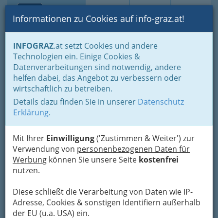
Toggle navi
Suche
Login
Menü
Informationen zu Cookies auf info-graz.at!
Home
Gastronomie
Unterkünfte, Beherbergung
INFOGRAZ
.at setzt Cookies und andere
Pensionen in Stadt und Land
Technologien ein. Einige Cookies &
Pension Alt-Straßgang *** -
Datenverarbeitungen sind notwendig, andere
Nav
helfen dabei, das Angebot zu verbessern oder
Inh. Wolfgang Sedlar
wirtschaftlich zu betreiben.
Details dazu finden Sie in unserer
Datenschutz
Kärntner Straße 428 - 430, 8054 Graz
Erklärung
.
+43 316 281 631
+43 316 281 631 - 93
+43 664 420 22 33
Mit Ihrer
Einwilligung
('Zustimmen & Weiter') zur
Verwendung von
personenbezogenen Daten für
Werbung
können Sie unsere Seite
kostenfrei
nutzen.
Karte
Diese schließt die Verarbeitung von Daten wie IP-
Adresse, Cookies & sonstigen Identifiern außerhalb
Adresse mit Google Maps anschauen
der EU (u.a. USA) ein.