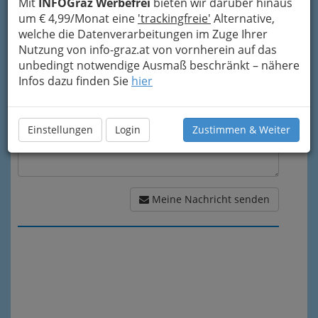
Mit
INFOGraz Werbefrei
bieten wir darüber hinaus
um € 4,99/Monat eine
'trackingfreie'
Alternative,
Meine Nachricht
welche die Datenverarbeitungen im Zuge Ihrer
Nutzung von info-graz.at von vornherein auf das
unbedingt notwendige Ausmaß beschränkt – nähere
Infos dazu finden Sie
hier
Einstellungen
Login
Zustimmen & Weiter
Meine Nachricht senden