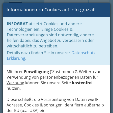
Toggle navi
Suche
Login
Menü
Informationen zu Cookies auf info-graz.at!
Home
Branchen
Tourismus & Freizeitwirtschaft
INFOGRAZ
.at setzt Cookies und andere
Private Krankenanstalten und Kurbetriebe
Technologien ein. Einige Cookies &
Privatspitäler, Sanatorien
Datenverarbeitungen sind notwendig, andere
Sanatorium St.Leonhard
Nav
helfen dabei, das Angebot zu verbessern oder
wirtschaftlich zu betreiben.
Gesellschaft m.b.H.
Details dazu finden Sie in unserer
Datenschutz
Schanzelgasse 42, 8010 Graz
Erklärung
.
+43 316 3607-0
Mit Ihrer
Einwilligung
('Zustimmen & Weiter') zur
Verwendung von
personenbezogenen Daten für
Werbung
können Sie unsere Seite
kostenfrei
nutzen.
Karte
Diese schließt die Verarbeitung von Daten wie IP-
Adresse mit Google Maps anschauen
Adresse, Cookies & sonstigen Identifiern außerhalb
der EU (u.a. USA) ein.