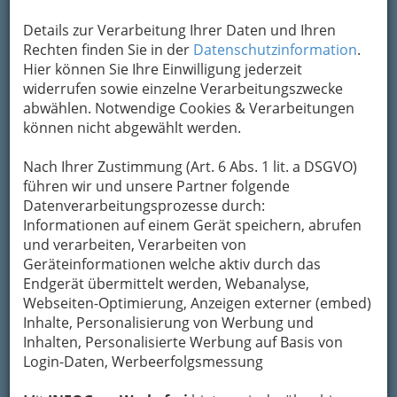
Kontaktaufnahme
Details zur Verarbeitung Ihrer Daten und Ihren
Rechten finden Sie in der
Datenschutzinformation
.
Um die Info-Graz Firmen
vor Spam-Mails zu
Hier können Sie Ihre Einwilligung jederzeit
bewahren
, verwenden wir an dieser Stelle zur
widerrufen sowie einzelne Verarbeitungszwecke
Übermittlung Ihrer Nachricht ein sicheres
abwählen. Notwendige Cookies & Verarbeitungen
Formular. Ihre Nachricht wird nach dem
können nicht abgewählt werden.
Absenden umgehend per Mail an das
Unternehmen Sanatorium St.Leonhard
Nach Ihrer Zustimmung (Art. 6 Abs. 1 lit. a DSGVO)
Gesellschaft m.b.H. weitergeleitet.
führen wir und unsere Partner folgende
Datenverarbeitungsprozesse durch:
Mein Name
Informationen auf einem Gerät speichern, abrufen
und verarbeiten, Verarbeiten von
Geräteinformationen welche aktiv durch das
Meine Email Adresse
Endgerät übermittelt werden, Webanalyse,
Webseiten-Optimierung, Anzeigen externer (embed)
Inhalte, Personalisierung von Werbung und
Inhalten, Personalisierte Werbung auf Basis von
Mein Betreff
Login-Daten, Werbeerfolgsmessung