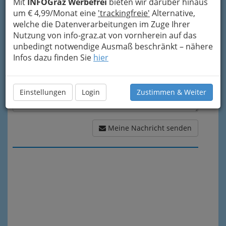
Mit
INFOGraz Werbefrei
bieten wir darüber hinaus
Meine Nachricht
um € 4,99/Monat eine
'trackingfreie'
Alternative,
welche die Datenverarbeitungen im Zuge Ihrer
Nutzung von info-graz.at von vornherein auf das
unbedingt notwendige Ausmaß beschränkt – nähere
Infos dazu finden Sie
hier
Einstellungen
Login
Zustimmen & Weiter
Meine Nachricht senden