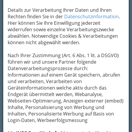
Das Soundportal des Grazer 24h-
Details zur Verarbeitung Ihrer Daten und Ihren
Jugendradiosenders 97,9 FM mit Audioservice
Rechten finden Sie in der
Datenschutzinformation
.
wie Internetradio in CD-Qualität, Music on
Hier können Sie Ihre Einwilligung jederzeit
Demand, aktuelle gespielte Songs und rund 25
widerrufen sowie einzelne Verarbeitungszwecke
täglich aktualisierte Contentrubriken aus
abwählen. Notwendige Cookies & Verarbeitungen
Musik, Web, Kino & TV, Comedy, Multimedia,
können nicht abgewählt werden.
Games, Cummunity, Dates, Events.
Nach Ihrer Zustimmung (Art. 6 Abs. 1 lit. a DSGVO)
Kategorien
führen wir und unsere Partner folgende
Datenverarbeitungsprozesse durch:
Informationen auf einem Gerät speichern, abrufen
2
Radio 1476
und verarbeiten, Verarbeiten von
Geräteinformationen welche aktiv durch das
Webseite
E-Mail
Eintrag ändern
Endgerät übermittelt werden, Webanalyse,
Kategorien
Webseiten-Optimierung, Anzeigen externer (embed)
Inhalte, Personalisierung von Werbung und
Inhalten, Personalisierte Werbung auf Basis von
3
Radio Arabella
Login-Daten, Werbeerfolgsmessung
Webseite
Eintrag ändern