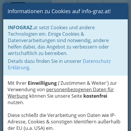
Toggle navi
Suche
Login
Menü
Informationen zu Cookies auf info-graz.at!
Home
Branchen
Informationsstellen
Medien - Information
INFOGRAZ
.at setzt Cookies und andere
Internetradio
Radio Österreich
Technologien ein. Einige Cookies &
Datenverarbeitungen sind notwendig, andere
Nav
Radio Österreich
helfen dabei, das Angebot zu verbessern oder
wirtschaftlich zu betreiben.
Details dazu finden Sie in unserer
Datenschutz
Bezirksauswahl
Erklärung
.
Alle Bezirke
Mit Ihrer
Einwilligung
('Zustimmen & Weiter') zur
Verwendung von
personenbezogenen Daten für
1
Radio Soundportal
Werbung
können Sie unsere Seite
kostenfrei
nutzen.
Friedrichgasse 27, 8010 Graz
+43 316 814 141
Diese schließt die Verarbeitung von Daten wie IP-
+43 316 814 141 - 51
Adresse, Cookies & sonstigen Identifiern außerhalb
der EU (u.a. USA) ein.