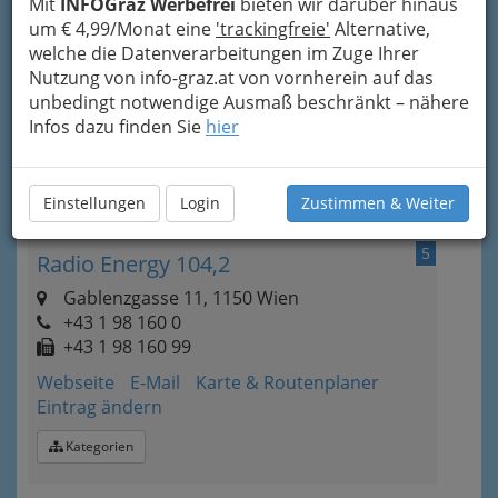
Mit
INFOGraz Werbefrei
bieten wir darüber hinaus
um € 4,99/Monat eine
'trackingfreie'
Alternative,
Kategorien
welche die Datenverarbeitungen im Zuge Ihrer
Nutzung von info-graz.at von vornherein auf das
4
unbedingt notwendige Ausmaß beschränkt – nähere
Blue Danube Radio
Infos dazu finden Sie
hier
Eintrag ändern
Kategorien
Einstellungen
Login
Zustimmen & Weiter
5
Radio Energy 104,2
Gablenzgasse 11, 1150 Wien
+43 1 98 160 0
+43 1 98 160 99
Webseite
E-Mail
Karte & Routenplaner
Eintrag ändern
Kategorien