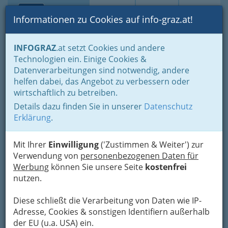
Toggle navi
Suche
Login
Menü
Informationen zu Cookies auf info-graz.at!
Home
Branchen
Bauen - der Weg zum eigenen Haus
INFOGRAZ
.at setzt Cookies und andere
Reinigung & Service
Technologien ein. Einige Cookies &
Rauchfangkehrer und Rauchfangkehrerinnen
Datenverarbeitungen sind notwendig, andere
Pail Johann
Nav
helfen dabei, das Angebot zu verbessern oder
wirtschaftlich zu betreiben.
Grazbachgasse 61, 8010 Graz
Details dazu finden Sie in unserer
Datenschutz
+43 316 827 448
Erklärung
.
+43 699 1135 9248
Mit Ihrer
Einwilligung
('Zustimmen & Weiter') zur
Verwendung von
personenbezogenen Daten für
Werbung
können Sie unsere Seite
kostenfrei
Karte
nutzen.
Diese schließt die Verarbeitung von Daten wie IP-
Adresse mit Google Maps anschauen
Adresse, Cookies & sonstigen Identifiern außerhalb
der EU (u.a. USA) ein.