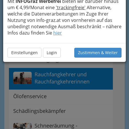
Mit
INFOGraz Werbefrei
bieten wir darüber hinaus
Polstermöbelreinigung
um € 4,99/Monat eine
'trackingfreie'
Alternative,
welche die Datenverarbeitungen im Zuge Ihrer
Nutzung von info-graz.at von vornherein auf das
Teppichreinigung
unbedingt notwendige Ausmaß beschränkt – nähere
Infos dazu finden Sie
hier
Abfallentsorgung
Einstellungen
Login
Zustimmen & Weiter
Bettfederreinigung
Rauchfangkehrer und
Rauchfangkehrerinnen
Ölofenservice
Schädlingsbekämpfer
Schneeräumung -