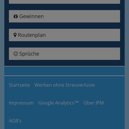
Gewinnen
Routenplan
Sprüche
Startseite
Werben ohne Streuverluste
Impressum
Google Analytics™
Über IPM
AGB's