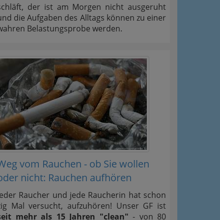
schläft, der ist am Morgen nicht ausgeruht
und die Aufgaben des Alltags können zu einer
wahren Belastungsprobe werden.
Weg vom Rauchen - ob Sie wollen
oder nicht: Rauchen aufhören
Jeder Raucher und jede Raucherin hat schon
zig Mal versucht, aufzuhören! Unser GF ist
seit mehr als 15 Jahren "clean"
- von 80