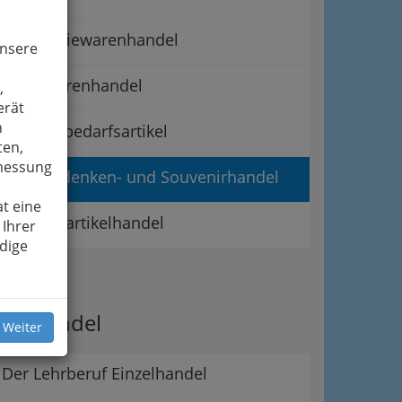
Galanteriewarenhandel
unsere
Lederwarenhandel
,
erät
n
Raucherbedarfsartikel
ten,
smessung
Reiseandenken- und Souvenirhandel
t eine
Silvesterartikelhandel
 Ihrer
dige
ipps
er Handel
 Weiter
Der Lehrberuf Einzelhandel