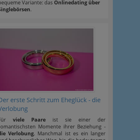
bequeme Variante: das
Onlinedating über
Singlebörsen
.
Der erste Schritt zum Eheglück - die
Verlobung
Für
viele Paare
ist sie einer der
romantischsten Momente ihrer Beziehung -
die Verlobung
. Manchmal ist es ein langer