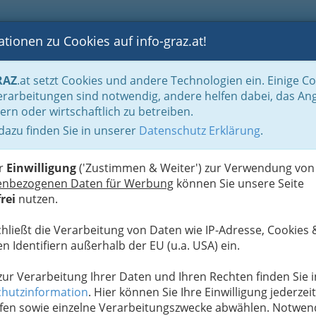
tionen zu Cookies auf info-graz.at!
B
F
G
B
GEN
LOGS
OTOS
ASTRONOMIE
RANCHEN
RAZ
.at setzt Cookies und andere Technologien ein. Einige C
Der Handel nach WKO-Gliederung
Lederwaren- u. Spielwaren- & Sportartikel
rarbeitungen sind notwendig, andere helfen dabei, das An
ern oder wirtschaftlich zu betreiben.
 dazu finden Sie in unserer
Datenschutz Erklärung
.
N
er
Einwilligung
('Zustimmen & Weiter') zur Verwendung von
enbezogenen Daten für Werbung
können Sie unsere Seite
rei
nutzen.
chließt die Verarbeitung von Daten wie IP-Adresse, Cookies 
n Identifiern außerhalb der EU (u.a. USA) ein.
 zur Verarbeitung Ihrer Daten und Ihren Rechten finden Sie i
hutzinformation
. Hier können Sie Ihre Einwilligung jederzeit
fen sowie einzelne Verarbeitungszwecke abwählen. Notwen