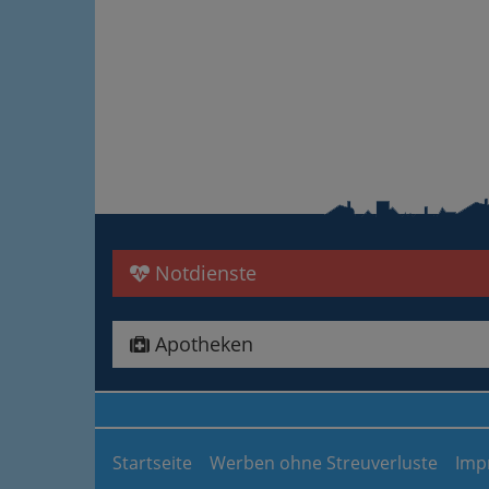
Notdienste
Apotheken
Startseite
Werben ohne Streuverluste
Imp