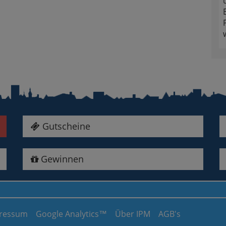
Gutscheine
Gewinnen
ressum
Google Analytics™
Über IPM
AGB's