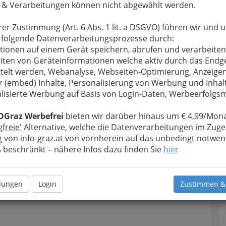
 & Verarbeitungen können nicht abgewählt werden.
rer Zustimmung (Art. 6 Abs. 1 lit. a DSGVO) führen wir und 
 folgende Datenverarbeitungsprozesse durch:
tionen auf einem Gerät speichern, abrufen und verarbeiten
iten von Geräteinformationen welche aktiv durch das Endg
telt werden, Webanalyse, Webseiten-Optimierung, Anzeige
r (embed) Inhalte, Personalisierung von Werbung und Inhal
lisierte Werbung auf Basis von Login-Daten, Werbeerfolg
OGraz Werbefrei
bieten wir darüber hinaus um € 4,99/Mona
gfreie'
Alternative, welche die Datenverarbeitungen im Zuge
 von info-graz.at von vornherein auf das unbedingt notwen
beschränkt – nähere Infos dazu finden Sie
hier
T
D
llungen
Login
Zustimmen &