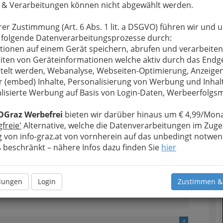
 & Verarbeitungen können nicht abgewählt werden.
2
rer Zustimmung (Art. 6 Abs. 1 lit. a DSGVO) führen wir und 
 folgende Datenverarbeitungsprozesse durch:
tionen auf einem Gerät speichern, abrufen und verarbeiten
iten von Geräteinformationen welche aktiv durch das Endg
n
telt werden, Webanalyse, Webseiten-Optimierung, Anzeige
r (embed) Inhalte, Personalisierung von Werbung und Inhal
lisierte Werbung auf Basis von Login-Daten, Werbeerfolg
OGraz Werbefrei
bieten wir darüber hinaus um € 4,99/Mona
3
gfreie'
Alternative, welche die Datenverarbeitungen im Zuge
 von info-graz.at von vornherein auf das unbedingt notwen
T
beschränkt – nähere Infos dazu finden Sie
hier
N
llungen
Login
Zustimmen &
4