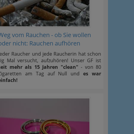
Weg vom Rauchen - ob Sie wollen
oder nicht: Rauchen aufhören
Jeder Raucher und jede Raucherin hat schon
zig Mal versucht, aufzuhören! Unser GF ist
seit mehr als 15 Jahren "clean"
- von 80
Zigaretten am Tag auf Null und
es war
einfach!