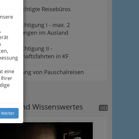
Vollberechtigte Reisebüros
unsere
Teilberechtigung I - max. 2
,
Nächtigungen im Ausland
erät
n
Teilberechtigung II -
ten,
Gesellschaftsfahrten in KF
smessung
t eine
Vermittlung von Pauschalreisen
 Ihrer
dige
ipps
ews und Wissenswertes
 Weiter