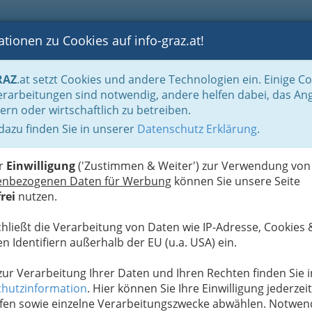
tionen zu Cookies auf info-graz.at!
B
F
G
B
GEN
LOGS
OTOS
ASTRONOMIE
RANCHEN
RAZ
.at setzt Cookies und andere Technologien ein. Einige C
ebüros
rarbeitungen sind notwendig, andere helfen dabei, das An
ern oder wirtschaftlich zu betreiben.
 dazu finden Sie in unserer
Datenschutz Erklärung
.
N
er
Einwilligung
('Zustimmen & Weiter') zur Verwendung von
1
enbezogenen Daten für Werbung
können Sie unsere Seite
rei
nutzen.
chließt die Verarbeitung von Daten wie IP-Adresse, Cookies 
n Identifiern außerhalb der EU (u.a. USA) ein.
n
 zur Verarbeitung Ihrer Daten und Ihren Rechten finden Sie i
hutzinformation
. Hier können Sie Ihre Einwilligung jederzeit
fen sowie einzelne Verarbeitungszwecke abwählen. Notwen