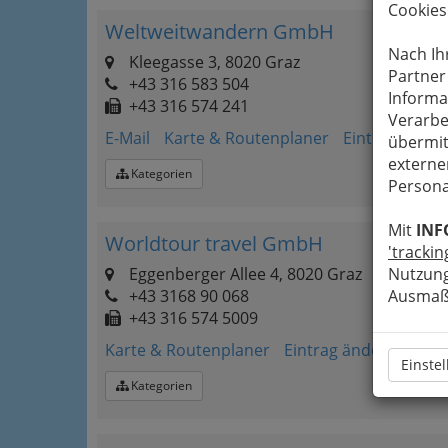
Cookies
Weltweitwandern GmbH
Nach Ih
Kleegasse 3, 8020 Graz
Partner
+43 316 583 504
Informa
+43 316 574 241
Verarbe
E-Mail
Karte & Routenplaner
Eintrag änder
übermit
externe
Kategorien
Persona
Mit
INF
Worldtour travel GmbH
'trackin
Eggenberger Allee 4, 8020 Graz
Nutzung
+43 3168 90 068
Ausmaß 
+43 316 574 5009
Karte & Routenplaner
Eintrag ändern
Einste
Kategorien