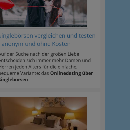
Singlebörsen vergleichen und testen
- anonym und ohne Kosten
Auf der Suche nach der großen Liebe
entscheiden sich immer mehr Damen und
Herren jeden Alters für die einfache,
bequeme Variante: das
Onlinedating über
Singlebörsen
.