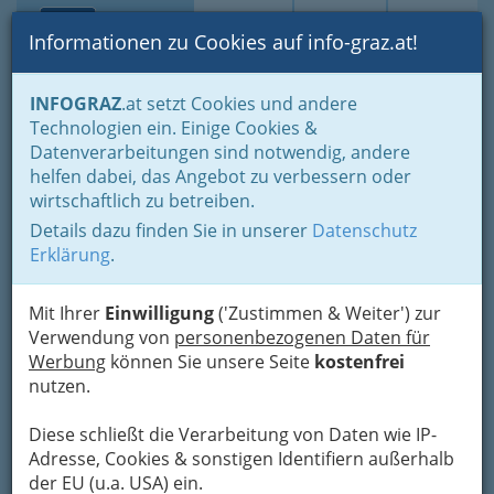
Toggle navi
Suche
Login
Menü
Informationen zu Cookies auf info-graz.at!
Home
Gastronomie
Die Könige der Gastro-Guides
INFOGRAZ
.at setzt Cookies und andere
Technologien ein. Einige Cookies &
Zur Linde
Nav
Datenverarbeitungen sind notwendig, andere
helfen dabei, das Angebot zu verbessern oder
Hörgas 1, 8103 Rein
wirtschaftlich zu betreiben.
+43 3124 510 69
Details dazu finden Sie in unserer
Datenschutz
Erklärung
.
1 Haube bei Gault Millau,
Mit Ihrer
Einwilligung
('Zustimmen & Weiter') zur
81 Falstaff-Punkte - 1 Gabel, Kategorie:
Verwendung von
personenbezogenen Daten für
Klassisch/ Traditionell
Werbung
können Sie unsere Seite
kostenfrei
nutzen.
Karte
Diese schließt die Verarbeitung von Daten wie IP-
Adresse, Cookies & sonstigen Identifiern außerhalb
Karte anzeigen
der EU (u.a. USA) ein.