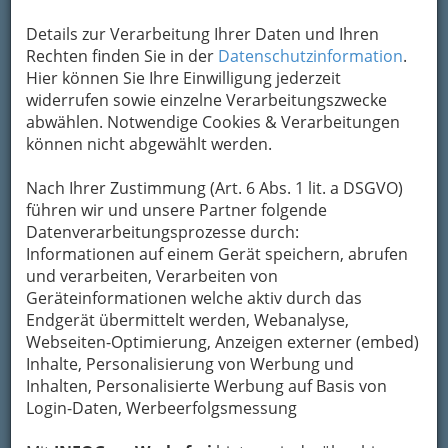
Kontaktaufnahme
Details zur Verarbeitung Ihrer Daten und Ihren
Um die Info-Graz Firmen
Rechten finden Sie in der
Datenschutzinformation
vor Spam-Mails zu
.
bewahren
Hier können Sie Ihre Einwilligung jederzeit
, verwenden wir an dieser Stelle zur
Übermittlung Ihrer Nachricht ein sicheres
widerrufen sowie einzelne Verarbeitungszwecke
Formular. Ihre Nachricht wird nach dem
abwählen. Notwendige Cookies & Verarbeitungen
Absenden umgehend per Mail an das
können nicht abgewählt werden.
Unternehmen Zur Linde weitergeleitet.
Nach Ihrer Zustimmung (Art. 6 Abs. 1 lit. a DSGVO)
Mein Name
führen wir und unsere Partner folgende
Datenverarbeitungsprozesse durch:
Informationen auf einem Gerät speichern, abrufen
Meine Email Adresse
und verarbeiten, Verarbeiten von
Geräteinformationen welche aktiv durch das
Endgerät übermittelt werden, Webanalyse,
Webseiten-Optimierung, Anzeigen externer (embed)
Mein Betreff
Inhalte, Personalisierung von Werbung und
Inhalten, Personalisierte Werbung auf Basis von
Login-Daten, Werbeerfolgsmessung
Meine Nachricht