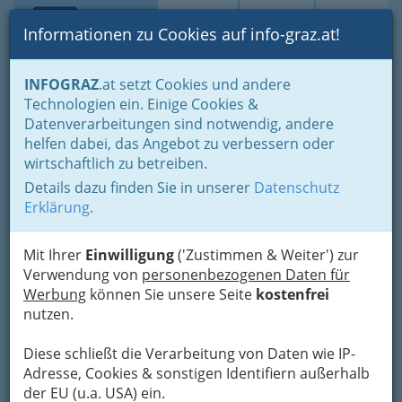
Toggle navi
Suche
Login
Menü
Informationen zu Cookies auf info-graz.at!
Home
Gastronomie
Die Könige der Gastro-Guides
INFOGRAZ
.at setzt Cookies und andere
Gault Millau Österreich - Die Steirer
Technologien ein. Einige Cookies &
Datenverarbeitungen sind notwendig, andere
Nav
Die Restaurants von Graz
helfen dabei, das Angebot zu verbessern oder
wirtschaftlich zu betreiben.
bzw. der Steiermark im
Details dazu finden Sie in unserer
Datenschutz
Gault Millau Österreich
Erklärung
.
Mit Ihrer
Einwilligung
('Zustimmen & Weiter') zur
Verwendung von
personenbezogenen Daten für
Werbung
können Sie unsere Seite
kostenfrei
nutzen.
Diese schließt die Verarbeitung von Daten wie IP-
Adresse, Cookies & sonstigen Identifiern außerhalb
der EU (u.a. USA) ein.