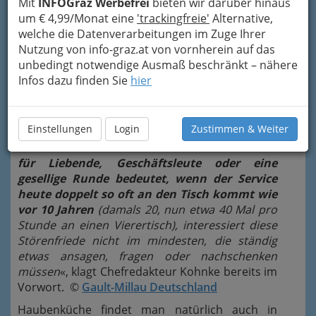
Mit
INFOGraz Werbefrei
bieten wir darüber hinaus
um € 4,99/Monat eine
'trackingfreie'
Alternative,
welche die Datenverarbeitungen im Zuge Ihrer
Nutzung von info-graz.at von vornherein auf das
unbedingt notwendige Ausmaß beschränkt – nähere
»
Was es
Infos dazu finden Sie
hier
Einstellungen
Login
Zustimmen & Weiter
für Liebende, Geschäftsleute oder eine
gesellige Runde bedeutet, wenn der Service
heute doppelt so oft an den Tisch kommt wie
vor 10 Jahren
(damals 20, nun etwa 40 Mal pro
Stunde an einen Vierertisch), interessiert diese
Störenfriede nicht im mindesten, die ständig
etwas ansagen, fragen oder nachschenken
müssen
«, klagt Chefredakteur Kohnke bereits im
Vorwort. ©
Gault-Millau Deutschland
Haubenküche findet man natürlich auch in