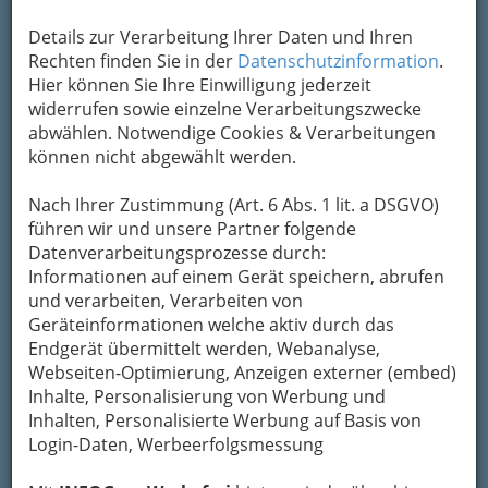
Details zur Verarbeitung Ihrer Daten und Ihren
Rechten finden Sie in der
Datenschutzinformation
.
Lokale für Gourmets im
Hier können Sie Ihre Einwilligung jederzeit
"Reiseführer für Genießer"
widerrufen sowie einzelne Verarbeitungszwecke
abwählen. Notwendige Cookies & Verarbeitungen
Begehrt sind die Auszeichnungen, die der
können nicht abgewählt werden.
»Reiseführer für Genießer«
alljährlich in Form
von Punkten
und Kochmützen vergibt -
Nach Ihrer Zustimmung (Art. 6 Abs. 1 lit. a DSGVO)
gefürchtet die stets ausführlichen Kritiken mit
führen wir und unsere Partner folgende
ihren scharf geschliffenen Randbemerkungen,
Datenverarbeitungsprozesse durch:
die den
Gault Millau nicht nur zu einem
Informationen auf einem Gerät speichern, abrufen
Wegweiser durch die Spitzengastronomie
,
und verarbeiten, Verarbeiten von
sondern auch zu einem besonderen
Geräteinformationen welche aktiv durch das
Lesevergnügen machen. In diesem Jahr trifft es
Endgerät übermittelt werden, Webanalyse,
zunächst einmal den Service.
Webseiten-Optimierung, Anzeigen externer (embed)
Beklagte man früher ungeschulte oder
Inhalte, Personalisierung von Werbung und
nachlässige Kellnerinnen und Kellner, so wird
Inhalten, Personalisierte Werbung auf Basis von
deren
Übereifer nach Einschätzung des Gault
Login-Daten, Werbeerfolgsmessung
Millau allmählich zur Plage
: