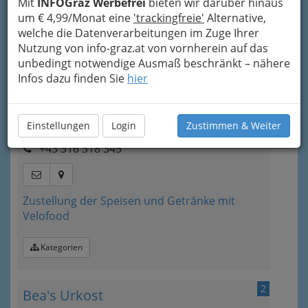
Mit
INFOGraz Werbefrei
bieten wir darüber hinaus
um € 4,99/Monat eine
'trackingfreie'
Alternative,
Bezirksauswahl
welche die Datenverarbeitungen im Zuge Ihrer
Nutzung von info-graz.at von vornherein auf das
Alle Bezirke
unbedingt notwendige Ausmaß beschränkt – nähere
Infos dazu finden Sie
hier
1
Mangolds vis-a-vis - Vegetarische
Küche
Einstellungen
Login
Zustimmen & Weiter
Zinzendorfgasse 30, 8010 Graz
+43 316 318 345
Zustellung der Speisen und Getränke mit
Velofood
Kategorien
2
Bea's Urkost