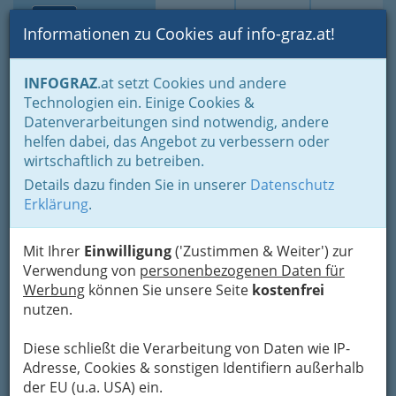
Toggle navi
Suche
Login
Menü
Informationen zu Cookies auf info-graz.at!
Home
Lifestyle
Hoamat - Steiermark - unsere Heimat
INFOGRAZ
.at setzt Cookies und andere
Bio Produkte aus der Steiermark
Technologien ein. Einige Cookies &
Bio und konventionell gemischt
Datenverarbeitungen sind notwendig, andere
Nav
helfen dabei, das Angebot zu verbessern oder
Bio-Produkte und
wirtschaftlich zu betreiben.
konventionelle Artikel
Details dazu finden Sie in unserer
Datenschutz
Erklärung
.
gemischt in Graz und
Umgebung
Mit Ihrer
Einwilligung
('Zustimmen & Weiter') zur
Verwendung von
personenbezogenen Daten für
Gesundes und Produkte für den Alltag
Werbung
können Sie unsere Seite
kostenfrei
Immer mehr
nutzen.
Supermarktketten
bieten
ökologisches
Diese schließt die Verarbeitung von Daten wie IP-
Fleisch- und Wurst-
Adresse, Cookies & sonstigen Identifiern außerhalb
Produkte
an. Die
der EU (u.a. USA) ein.