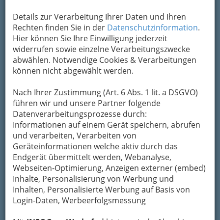
Nachfrage nach
Biofleisch steigt rasant an. Vorteil für den
Details zur Verarbeitung Ihrer Daten und Ihren
Endverbraucher ist, dass man ohne großen
Rechten finden Sie in der
Datenschutzinformation
.
Aufwand Bioprodukte kaufen kann. Auch die
Hier können Sie Ihre Einwilligung jederzeit
Großabnahme direkt beim Landwirt wird so
widerrufen sowie einzelne Verarbeitungszwecke
umgangen. Denn nicht jeder muss eine
abwählen. Notwendige Cookies & Verarbeitungen
Großfamilie versorgen bzw. hat die Möglichkeit
können nicht abgewählt werden.
der optimalen Lagerung von diesen
Großmengen an Biofleisch.
Nach Ihrer Zustimmung (Art. 6 Abs. 1 lit. a DSGVO)
Aber auch viele
führen wir und unsere Partner folgende
Naturkostläden
wollen den
Bio-
Kunden
Datenverarbeitungsprozesse durch:
als auch den
konventionellen
Verbraucher
Informationen auf einem Gerät speichern, abrufen
ein vielfältiges Sortiment an
Produkten bieten. Neben dem traditionell
und verarbeiten, Verarbeiten von
vegetarischen Sortiment bietet man nun auch
Geräteinformationen welche aktiv durch das
Fleisch an.
Endgerät übermittelt werden, Webanalyse,
Webseiten-Optimierung, Anzeigen externer (embed)
Ob nun in Naturkostläden oder Supermärkten
Inhalte, Personalisierung von Werbung und
die Bioware kommt den
bewussten Käufer
Inhalten, Personalisierte Werbung auf Basis von
immer näher. Auch Bio-Backwaren sind zu einem
Login-Daten, Werbeerfolgsmessung
wichtigen Bestandteil in den meisten
Supermärkten geworden.