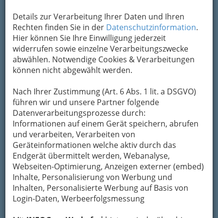
Details zur Verarbeitung Ihrer Daten und Ihren
Rechten finden Sie in der
Datenschutzinformation
.
Hier können Sie Ihre Einwilligung jederzeit
widerrufen sowie einzelne Verarbeitungszwecke
abwählen. Notwendige Cookies & Verarbeitungen
Ihr Kind wird Augen machen, wenn Sie es zu
können nicht abgewählt werden.
seinem nächsten Geburtstag mit einer
ganz
besonderen Feier
überraschen! Im Raum Graz
Nach Ihrer Zustimmung (Art. 6 Abs. 1 lit. a DSGVO)
und der übrigen Steiermark gibt es zahlreiche
führen wir und unsere Partner folgende
Möglichkeiten, einen
perfekten Geburtstag
Datenverarbeitungsprozesse durch:
entweder
mit einer Gruppe von Freunden
oder
Informationen auf einem Gerät speichern, abrufen
mit der Familie
zu verbringen.
und verarbeiten, Verarbeiten von
Geräteinformationen welche aktiv durch das
Egal ob
Tierparks
,
Naturparks
,
Burgen
,
Endgerät übermittelt werden, Webanalyse,
Museen
,
Freibäder
oder
Thermen
, die Vielfalt
Webseiten-Optimierung, Anzeigen externer (embed)
an
Ausflugszielen
ist riesig. Wenn Sie etwas
Inhalte, Personalisierung von Werbung und
Besonderes planen möchten, ist sowohl für
Inhalten, Personalisierte Werbung auf Basis von
wissbegierige
als auch für
abenteuerhungrige
Login-Daten, Werbeerfolgsmessung
Kids
sicher das Richtige dabei. Und eines steht
fest: