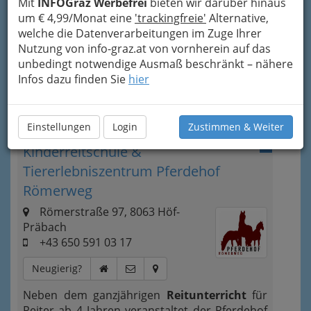
Mit
INFOGraz Werbefrei
bieten wir darüber hinaus
um € 4,99/Monat eine
'trackingfreie'
Alternative,
Spaß und Unterhaltung kommen bei
welche die Datenverarbeitungen im Zuge Ihrer
den untenstehenden Angeboten
Nutzung von info-graz.at von vornherein auf das
keinesfalls zu kurz!
unbedingt notwendige Ausmaß beschränkt – nähere
Infos dazu finden Sie
hier
Bezirksauswahl
Alle Bezirke
Einstellungen
Login
Zustimmen & Weiter
1
Kinderreitschule &
Tiererlebniszentrum Pferdehof
Römerweg
Römerstraße 97, 8063 Höf-
Präbach
+43 650 591 03 17
Neugierig?
Neben dem ganzjährigen
Reitunterricht
für
Reiter ab 4 Jahren veranstaltet der Pferdehof