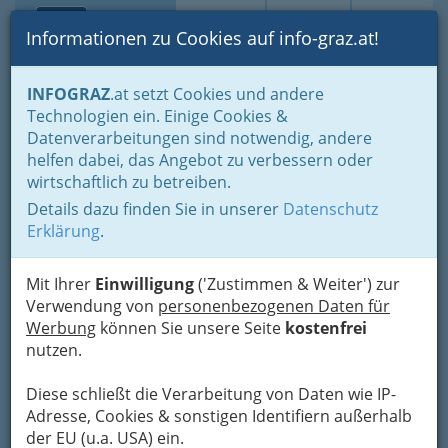
Toggle navi
Suche
Login
Menü
Informationen zu Cookies auf info-graz.at!
Home
Lebens-Guide
Nachwuchs, Eltern - Familien
INFOGRAZ
.at setzt Cookies und andere
Ferien, Freizeit, Kultur für Kinder und Jugendliche
Technologien ein. Einige Cookies &
Kindergeburtstag – Ideen für Geschenke und Aktivitäten
Datenverarbeitungen sind notwendig, andere
Nav
helfen dabei, das Angebot zu verbessern oder
Kindergeburtstag – Ideen
wirtschaftlich zu betreiben.
für Geschenke und
Details dazu finden Sie in unserer
Datenschutz
Erklärung
.
Aktivitäten
Mit Ihrer
Einwilligung
('Zustimmen & Weiter') zur
„Drei Dinge sind uns aus dem Paradies
Verwendung von
personenbezogenen Daten für
geblieben: Die Sterne der Nacht, die Blumen des
Werbung
können Sie unsere Seite
kostenfrei
Tages und die Augen der Kinder.“ Dante Alighieri
nutzen.
Diese schließt die Verarbeitung von Daten wie IP-
Adresse, Cookies & sonstigen Identifiern außerhalb
der EU (u.a. USA) ein.