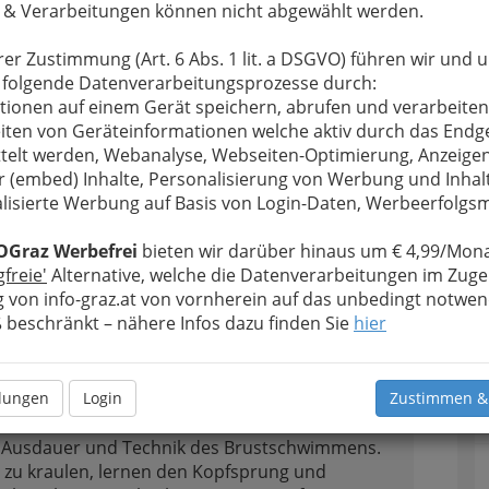
er, Bad zur Sonne
 & Verarbeitungen können nicht abgewählt werden.
rer Zustimmung (Art. 6 Abs. 1 lit. a DSGVO) führen wir und 
 folgende Datenverarbeitungsprozesse durch:
tionen auf einem Gerät speichern, abrufen und verarbeiten
e Ausdauer und Technik des Brustschwimmens.
iten von Geräteinformationen welche aktiv durch das Endg
zu kraulen, lernen den Kopfsprung und
telt werden, Webanalyse, Webseiten-Optimierung, Anzeige
nabzeichens / Frühschwimmer (25 m freies
r (embed) Inhalte, Personalisierung von Werbung und Inhal
önnen auch der Freischwimmer und
lisierte Werbung auf Basis von Login-Daten, Werbeerfolg
OGraz Werbefrei
bieten wir darüber hinaus um € 4,99/Mona
gfreie'
Alternative, welche die Datenverarbeitungen im Zuge
 von info-graz.at von vornherein auf das unbedingt notwen
2
beschränkt – nähere Infos dazu finden Sie
hier
er, Bad zur Sonne
llungen
Login
Zustimmen &
e Ausdauer und Technik des Brustschwimmens.
zu kraulen, lernen den Kopfsprung und