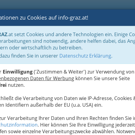
tionen zu Cookies auf info-graz.at!
B
F
G
B
GEN
LOGS
OTOS
ASTRONOMIE
RANCHEN
RAZ
.at setzt Cookies und andere Technologien ein. Einige C
rien, Freizeit, Kultur für Kinder und Jugendliche
Veranstaltungen für Kids
rarbeitungen sind notwendig, andere helfen dabei, das An
ern oder wirtschaftlich zu betreiben.
 dazu finden Sie in unserer
Datenschutz Erklärung
.
A
er
Einwilligung
('Zustimmen & Weiter') zur Verwendung von
r finden Sie die in Graz
enbezogenen Daten für Werbung
können Sie unsere Seite
m Alter von 0 bis ca. 14
rei
nutzen.
chließt die Verarbeitung von Daten wie IP-Adresse, Cookies 
 beim Durchstöbern des
n Identifiern außerhalb der EU (u.a. USA) ein.
unden bei der gewählten
 zur Verarbeitung Ihrer Daten und Ihren Rechten finden Sie i
hutzinformation
. Hier können Sie Ihre Einwilligung jederzeit
fen sowie einzelne Verarbeitungszwecke abwählen. Notwen
1