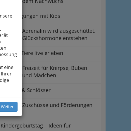
dem Nachwuchs
Besichtigungen mit Kids
unsere
,
Adrenalin wird ausgeschüttet,
erät
Glückshormone entstehen
n
ten,
Reiten - Tiere live erleben
smessung
t eine
Freizeit für Knirpse, Buben
 Ihrer
und Mädchen
dige
Museen & Schlösser
Zuschüsse und Förderungen
 Weiter
Kindergeburtstag – Ideen für