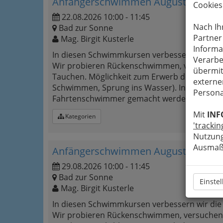
Anfängerschwimmen August/Septemb
Cookies
22.08.2026 10:00 - 11:45
Nach Ih
Bad zur Sonne
Partner
Mag. Birgit Kusterle
Informa
In diesen Schwimmkursen verbessern wir di
Verarbe
Wir probieren Rückenschwimmen, versuchen 
übermit
Tauchen. Möglichkeit zum Erwerb des Pingui
externe
Schwimmen, Sprung ins Wasser). In Folge k
Persona
Fahrtenschwimmer gemacht werden.
Mit
INF
Kategorien
'trackin
Nutzung
Ausmaß 
Anfängerschwimmen August/Septemb
29.08.2026 10:00 - 11:45
Bad zur Sonne
Einste
Mag. Birgit Kusterle
In diesen Schwimmkursen verbessern wir di
Wir probieren Rückenschwimmen, versuchen 