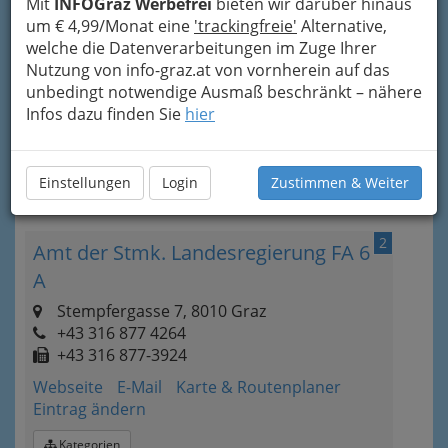
Mit
INFOGraz Werbefrei
bieten wir darüber hinaus
um € 4,99/Monat eine
'trackingfreie'
Alternative,
1
Amt für Jugend und Familie
welche die Datenverarbeitungen im Zuge Ihrer
Nutzung von info-graz.at von vornherein auf das
Kaiserfeldgasse 25, 8010 Graz
unbedingt notwendige Ausmaß beschränkt – nähere
+43 316 872 3191
Infos dazu finden Sie
hier
E-Mail
Karte & Routenplaner
Eintrag ändern
Einstellungen
Login
Zustimmen & Weiter
Kategorien
2
Amt der Stmk. Landesregierung FA 6
A
Stempfergasse 7, 8010 Graz
+43 316 877 4264
+43 316 877-3924
Webseite
E-Mail
Karte & Routenplaner
Eintrag ändern
Kategorien