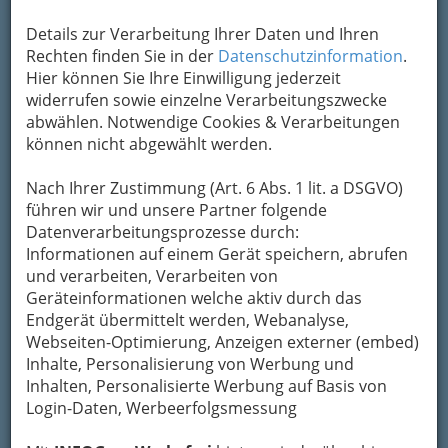
Details zur Verarbeitung Ihrer Daten und Ihren
Rechten finden Sie in der
Datenschutzinformation
.
Hier können Sie Ihre Einwilligung jederzeit
widerrufen sowie einzelne Verarbeitungszwecke
Förderungen
abwählen. Notwendige Cookies & Verarbeitungen
Damit wirklich jedes Kind Ferien genießen kann,
können nicht abgewählt werden.
bietet die Steiermärkische Landesregierung eine
Direktförderung unter gewissen
Nach Ihrer Zustimmung (Art. 6 Abs. 1 lit. a DSGVO)
Voraussetzungen an. Auch
führen wir und unsere Partner folgende
einkommenschwächere Familien können beim
Datenverarbeitungsprozesse durch:
Amt für Jugend und Familie Förderungen
Informationen auf einem Gerät speichern, abrufen
erhalten.
und verarbeiten, Verarbeiten von
Zuzahlungen von
Krankenkassen
sind in
Geräteinformationen welche aktiv durch das
Ausnahmefällen bei medizinischer
Endgerät übermittelt werden, Webanalyse,
Notwendigkeit (z.B. Asthma, Hauterkrankungen,
Webseiten-Optimierung, Anzeigen externer (embed)
etc.) möglich. Zuschüsse gewähren nach
Inhalte, Personalisierung von Werbung und
persönlichem Ansuchen auch
Inhalten, Personalisierte Werbung auf Basis von
Bezirkshauptmannschaften, Gemeinden,
Login-Daten, Werbeerfolgsmessung
Magistrat Graz, Betriebsräte, Caritas, Pfarren
und private (Kranken-) Versicherungen.