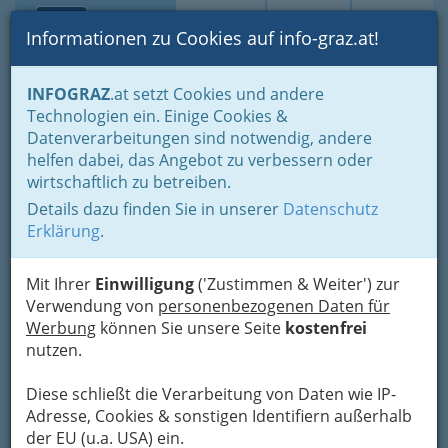
Toggle navi
Suche
Login
Menü
Informationen zu Cookies auf info-graz.at!
Home
Lebens-Guide
Nachwuchs, Eltern - Familien
INFOGRAZ
.at setzt Cookies und andere
Ferien, Freizeit, Kultur für Kinder und Jugendliche
Technologien ein. Einige Cookies &
Zuschüsse und Förderungen
Datenverarbeitungen sind notwendig, andere
helfen dabei, das Angebot zu verbessern oder
Feriencamps: Zuschüsse
wirtschaftlich zu betreiben.
und Förderungen für
Details dazu finden Sie in unserer
Datenschutz
Erklärung
.
einkommenschwächere
Familien
Mit Ihrer
Einwilligung
('Zustimmen & Weiter') zur
Verwendung von
personenbezogenen Daten für
Werbung
können Sie unsere Seite
kostenfrei
nutzen.
Diese schließt die Verarbeitung von Daten wie IP-
Adresse, Cookies & sonstigen Identifiern außerhalb
der EU (u.a. USA) ein.