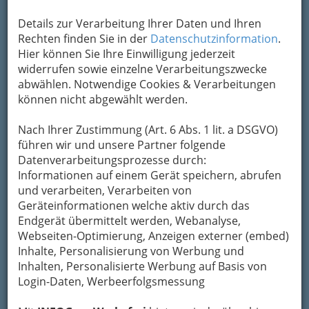
Ferienzeit - kann man sicher auch erklären,
Details zur Verarbeitung Ihrer Daten und Ihren
wieso das Angebot immer umfangreicher und
Rechten finden Sie in der
Datenschutzinformation
.
größer wird. Und auch preislich verkraftbar - vor
Hier können Sie Ihre Einwilligung jederzeit
allem, wenn man bedenkt, dass
Verpflegung,
widerrufen sowie einzelne Verarbeitungszwecke
Sportangebot bzw. das Lernprogramm inkl.
abwählen. Notwendige Cookies & Verarbeitungen
Betreuung inkludiert
sind.
können nicht abgewählt werden.
Nach Ihrer Zustimmung (Art. 6 Abs. 1 lit. a DSGVO)
führen wir und unsere Partner folgende
Förderungen
, über die
Datenverarbeitungsprozesse durch:
Informationen auf einem Gerät speichern, abrufen
und verarbeiten, Verarbeiten von
Ihnen auch die Anbieter gerne Auskunft geben
Geräteinformationen welche aktiv durch das
bzw. auch behilflich sind, diese zu beantragen,
Endgerät übermittelt werden, Webanalyse,
können den Preis auch noch senken.
Webseiten-Optimierung, Anzeigen externer (embed)
Inhalte, Personalisierung von Werbung und
Angefangen von
Sportcamps,
Inhalten, Personalisierte Werbung auf Basis von
Abenteuercamps, Musicalcamps bis zu
Login-Daten, Werbeerfolgsmessung
Lerncamps, Camps zum Abnehmen oder auch
Ausland-Camps
- da findet man/frau sicher