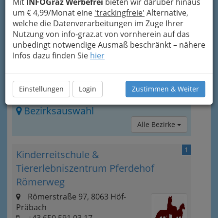
Mit
INFOGraz Werbefrei
bieten wir darüber hinaus
auch das Richtige fürs ihr/sein Kind.
um € 4,99/Monat eine
'trackingfreie'
Alternative,
Professionelle Kinderbetreuung
, attraktive
welche die Datenverarbeitungen im Zuge Ihrer
Rahmen- und Sportprogramme, Verpflegung
Nutzung von info-graz.at von vornherein auf das
und ausgesuchte Ferienorte geben auch den
unbedingt notwendige Ausmaß beschränkt – nähere
Eltern die
Infos dazu finden Sie
hier
Sicherheit, dass die Kinder gut
aufgehoben sind.
Einstellungen
Login
Zustimmen & Weiter
Bezirksauswahl
Alle Bezirke
1
Kinderreitschule &
Tiererlebniszentrum Pferdehof
Römerweg
Römerstraße 97, 8063 Höf-
Präbach