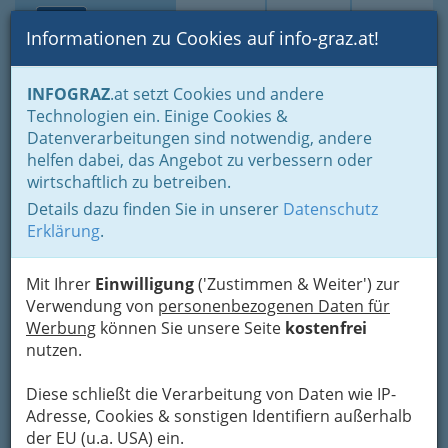
Toggle navi
Suche
Login
Menü
Informationen zu Cookies auf info-graz.at!
Home
Lebens-Guide
Nachwuchs, Eltern - Familien
INFOGRAZ
.at setzt Cookies und andere
Rund ums Lernen - Lerntypen, Lernmethoden
Technologien ein. Einige Cookies &
Feriencamps für Kinder und Jugendliche
Datenverarbeitungen sind notwendig, andere
helfen dabei, das Angebot zu verbessern oder
Anbieter von Feriencamps
wirtschaftlich zu betreiben.
für Kinder - Kontaktdaten
Details dazu finden Sie in unserer
Datenschutz
Erklärung
.
Das Angebot für Kinder und
Jugendliche ist riesig und
Mit Ihrer
Einwilligung
('Zustimmen & Weiter') zur
vielfältig.
Verwendung von
personenbezogenen Daten für
Werbung
können Sie unsere Seite
kostenfrei
Hier finden Sie
Adressen wichtiger Anbieter
nutzen.
von Kinder- und Jugendcamps in Österreich
.
Diese schließt die Verarbeitung von Daten wie IP-
Bei den Feriencamps von heute kann man dem
Adresse, Cookies & sonstigen Identifiern außerhalb
Typ bzw. den Bedürfnissen des Kindes gerecht
der EU (u.a. USA) ein.
werden. Unter dem Motto: Unvergessliche