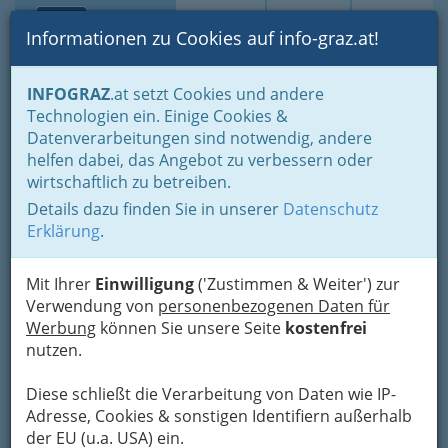
Toggle navi
Suche
Login
Menü
Informationen zu Cookies auf info-graz.at!
Home
Lebens-Guide
Nachwuchs, Eltern - Familien
INFOGRAZ
.at setzt Cookies und andere
Rund ums Lernen - Lerntypen, Lernmethoden
Lerntipps
Technologien ein. Einige Cookies &
Datenverarbeitungen sind notwendig, andere
Lerntipps
helfen dabei, das Angebot zu verbessern oder
wirtschaftlich zu betreiben.
Details dazu finden Sie in unserer
Datenschutz
Also machen wir Lernen doch zu einem Erlebnis:
Erklärung
.
Wieso erleben wir z.B. Geschichte oder Biologie nicht einmal hautnah,
indem man auf eine „Zeitreise“ geht, einen Bauernhof besucht,
Ausflüge in den Wald macht. Das bringt nicht nur Spannung,
Mit Ihrer
Einwilligung
('Zustimmen & Weiter') zur
Aufregung und Spaß, sondern auch die Möglichkeit anschaulich zu
Verwendung von
personenbezogenen Daten für
lernen und in die Lernstoff aktiv einzutauchen.
Werbung
können Sie unsere Seite
kostenfrei
nutzen.
Mindmaps mit den
wichtigsten Informationen
Diese schließt die Verarbeitung von Daten wie IP-
vertiefen und festigen dieses
Adresse, Cookies & sonstigen Identifiern außerhalb
Wissen noch zusätzlich.
der EU (u.a. USA) ein.