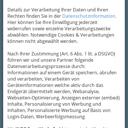
Sprachen können durch
Medien, wie Kino, Internet
Details zur Verarbeitung Ihrer Daten und Ihren
oder auch durch Musik hören hilfreich sein.
Rechten finden Sie in der
Datenschutzinformation
.
Filme in der Originalsprache mit Untertitel bzw.
Hier können Sie Ihre Einwilligung jederzeit
bereits bekannte Filme auch in der
widerrufen sowie einzelne Verarbeitungszwecke
Originalsprache anzusehen lässt ein Gefühl für
abwählen. Notwendige Cookies & Verarbeitungen
die Sprache entstehen. Im ersten Moment wird
können nicht abgewählt werden.
man nicht jedes Wort verstehen, jedoch die
Zusammenhänge problemlos erschließen.
Nach Ihrer Zustimmung (Art. 6 Abs. 1 lit. a DSGVO)
führen wir und unsere Partner folgende
Lesen Sie doch Artikel in der Originalsprache.
Datenverarbeitungsprozesse durch:
Viele Zeitungen werden bereits im Internet
Informationen auf einem Gerät speichern, abrufen
veröffentlicht.
und verarbeiten, Verarbeiten von
Richtiges Lesen führt zum motivierten Lernen
Geräteinformationen welche aktiv durch das
Texte für die Schule werden unmotiviert und
Endgerät übermittelt werden, Webanalyse,
unkonzentriert gelesen und somit schnell wieder
Webseiten-Optimierung, Anzeigen externer (embed)
in Vergessenheit gebracht. Auch im späteren
Inhalte, Personalisierung von Werbung und
Leben ist es notwendig, Informationen
Inhalten, Personalisierte Werbung auf Basis von
aufzunehmen und abzuspeichern indem man
Login-Daten, Werbeerfolgsmessung
liest. Daher ist es notwendig richtig und effektiv
zu lesen.