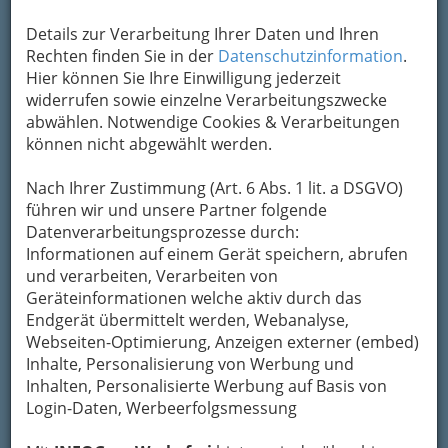
Details zur Verarbeitung Ihrer Daten und Ihren
Rechten finden Sie in der
Datenschutzinformation
.
Hier können Sie Ihre Einwilligung jederzeit
widerrufen sowie einzelne Verarbeitungszwecke
Kleinigkeiten, aber es spiegelt den inneren
abwählen. Notwendige Cookies & Verarbeitungen
Stress wieder, den Rechnen für manche
können nicht abgewählt werden.
verursacht.
Rechenschwäche
ist meist recht schwer als
Nach Ihrer Zustimmung (Art. 6 Abs. 1 lit. a DSGVO)
Elternteil erkennbar, denn die eigene
führen wir und unsere Partner folgende
Befangenheit aufgrund von vielen vergeblichen
Datenverarbeitungsprozesse durch:
Versuchen mit verschieden Methoden Rechnen
Informationen auf einem Gerät speichern, abrufen
zu erklären, steht oft im Weg.
und verarbeiten, Verarbeiten von
Geräteinformationen welche aktiv durch das
Weiterzählen
ist nicht möglich.
Endgerät übermittelt werden, Webanalyse,
Addieren und subtrahieren
– und es werden
Webseiten-Optimierung, Anzeigen externer (embed)
die Finger benötigt.
Inhalte, Personalisierung von Werbung und
Kleine Mengen
können auf einem Blick nicht
Inhalten, Personalisierte Werbung auf Basis von
erfasst werden und müssen abgezählt werden.
Login-Daten, Werbeerfolgsmessung
Zehnerüberschreitung
: man verrechnet sich
um 1.