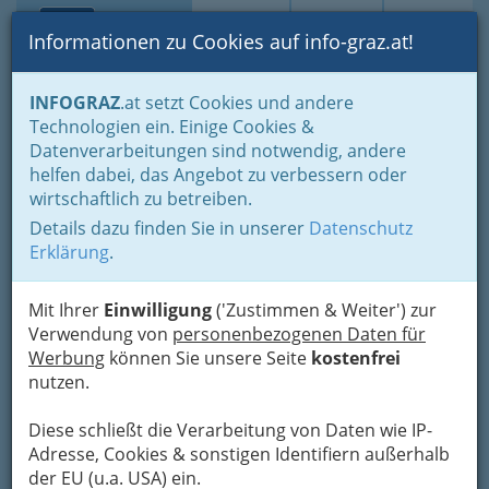
Toggle navi
Suche
Login
Menü
Informationen zu Cookies auf info-graz.at!
Home
Branchen
Wohnen & Einrichten
Handwerker
INFOGRAZ
.at setzt Cookies und andere
Sanitär- u. Heizungs- & Lüftungstechniker
Technologien ein. Einige Cookies &
Alois Wurzinger
Datenverarbeitungen sind notwendig, andere
Nav
helfen dabei, das Angebot zu verbessern oder
Münzgrabenstraße 21, 8010 Graz
wirtschaftlich zu betreiben.
+43 316 830 909
Details dazu finden Sie in unserer
Datenschutz
+43 676 8491 5210
Erklärung
.
Mit Ihrer
Einwilligung
('Zustimmen & Weiter') zur
Verwendung von
personenbezogenen Daten für
Karte
Werbung
können Sie unsere Seite
kostenfrei
nutzen.
Adresse mit Google Maps anschauen
Diese schließt die Verarbeitung von Daten wie IP-
Adresse, Cookies & sonstigen Identifiern außerhalb
der EU (u.a. USA) ein.