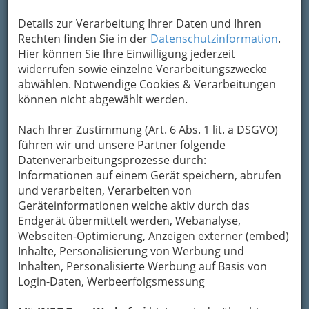
Kontaktaufnahme
Details zur Verarbeitung Ihrer Daten und Ihren
Um die Info-Graz Firmen
vor Spam-Mails zu
Rechten finden Sie in der
Datenschutzinformation
.
bewahren
, verwenden wir an dieser Stelle zur
Hier können Sie Ihre Einwilligung jederzeit
Übermittlung Ihrer Nachricht ein sicheres
widerrufen sowie einzelne Verarbeitungszwecke
Formular. Ihre Nachricht wird nach dem
abwählen. Notwendige Cookies & Verarbeitungen
Absenden umgehend per Mail an das
können nicht abgewählt werden.
Unternehmen Alois Wurzinger weitergeleitet.
Nach Ihrer Zustimmung (Art. 6 Abs. 1 lit. a DSGVO)
Mein Name
führen wir und unsere Partner folgende
Datenverarbeitungsprozesse durch:
Informationen auf einem Gerät speichern, abrufen
Meine Email Adresse
und verarbeiten, Verarbeiten von
Geräteinformationen welche aktiv durch das
Endgerät übermittelt werden, Webanalyse,
Webseiten-Optimierung, Anzeigen externer (embed)
Mein Betreff
Inhalte, Personalisierung von Werbung und
Inhalten, Personalisierte Werbung auf Basis von
Login-Daten, Werbeerfolgsmessung
Meine Nachricht