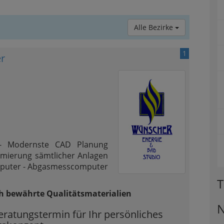
Alle Bezirke
1
er
- Modernste CAD Planung
imierung sämtlicher Anlagen
mputer - Abgasmesscomputer
T
ch bewährte Qualitätsmaterialien
N
eratungstermin für Ihr persönliches