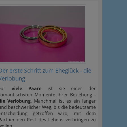
Der erste Schritt zum Eheglück - die
Verlobung
Für
viele Paare
ist sie einer der
romantischsten Momente ihrer Beziehung -
die Verlobung
. Manchmal ist es ein langer
und beschwerlicher Weg, bis die bedeutsame
Entscheidung getroffen wird, mit dem
Partner den Rest des Lebens verbringen zu
wollen.