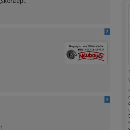
skonzept.
2
3
n