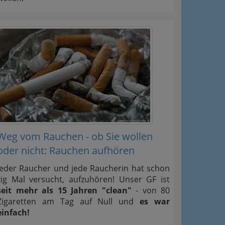
Weg vom Rauchen - ob Sie wollen
oder nicht: Rauchen aufhören
Jeder Raucher und jede Raucherin hat schon
zig Mal versucht, aufzuhören! Unser GF ist
seit mehr als 15 Jahren "clean"
- von 80
Zigaretten am Tag auf Null und
es war
einfach!