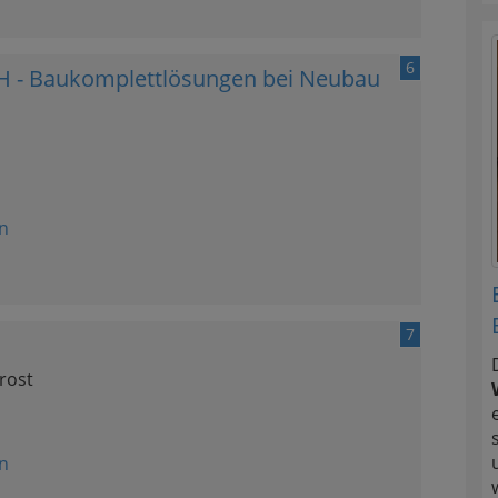
6
H - Baukomplettlösungen bei Neubau
n
7
rost
n