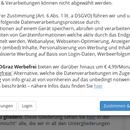
 & Verarbeitungen können nicht abgewählt werden.
serleitungen innerhalb des Hauses und / oder
 Wohnung
sowie das
Montieren von sanitären
rer Zustimmung (Art. 6 Abs. 1 lit. a DSGVO) führen wir und 
richtungen
wie Waschbecken, Badewannen und
 folgende Datenverarbeitungsprozesse durch:
chen, Toiletten oder der Spüle in der Küche zum
tionen auf einem Gerät speichern, abrufen und verarbeiten
gkeitsfeld der Wasserinstallateure.
iten von Geräteinformationen welche aktiv durch das Endg
 der Wasserinstallateur auch auf den Bereich der
telt werden, Webanalyse, Webseiten-Optimierung, Anzeige
zungstechnik spezialisiert, so führt dieser auch
r (embed) Inhalte, Personalisierung von Werbung und Inhal
eiten wie das
Aufstellen und Anschließen von
lisierte Werbung auf Basis von Login-Daten, Werbeerfolg
izungsanlagen, Warmwasseranlagen und
seraufbereitungsanlagen
, das Verlegen von
OGraz Werbefrei
bieten wir darüber hinaus um € 4,99/Mona
zungsrohren, sowie das Anschließen der
gfreie'
Alternative, welche die Datenverarbeitungen im Zuge
zkörper durch.
 von info-graz.at von vornherein auf das unbedingt notwen
beschränkt – nähere Infos dazu finden Sie
hier
r finden Sie auch
Hilfe bei Notfällen
nicht nur,
n sie mit wasser zu tun haben.
her waren Installateure ein gebräuchlicher
llungen
Login
Zustimmen &
 Die Kammer hat aber beschlossen, diese
 gliedern
. Diese Gliederung sehen Sie
hier
in der
scht“ alle, die wir in all den Untergliederungen