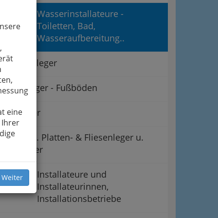
Wasserinstallateure -
Toiletten, Bad,
unsere
Wasseraufbereitung..
,
erät
Belagverleger
n
ten,
Bodenleger - Fußböden
smessung
t eine
Drechsler
 Ihrer
dige
Hafner u. Platten- & Fliesenleger u.
Keramiker
Installateure und
 Weiter
Installateurinnen,
Installationsbetriebe