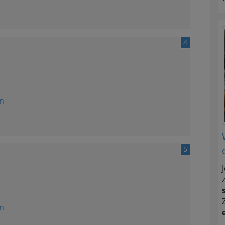
4
n
5
n