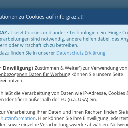
tionen zu Cookies auf info-graz.at!
B
F
G
B
GEN
LOGS
OTOS
ASTRONOMIE
RANCHEN
RAZ
.at setzt Cookies und andere Technologien ein. Einige C
Wasserinstallateure - Toiletten, Bad, Wasseraufbereitung..
rarbeitungen sind notwendig, andere helfen dabei, das An
ern oder wirtschaftlich zu betreiben.
 dazu finden Sie in unserer
Datenschutz Erklärung
.
N
z und Umgebung - mehr als
ngen und Abwasserleitungen
er
Einwilligung
('Zustimmen & Weiter') zur Verwendung von
enbezogenen Daten für Werbung
können Sie unsere Seite
rei
nutzen.
chleute für alle Teilbereiche der
 tun haben.
chließt die Verarbeitung von Daten wie IP-Adresse, Cookies 
n Identifiern außerhalb der EU (u.a. USA) ein.
zu gehören neben dem
Verlegen von
serleitungen und Abwasserleitungen
zum und
 zur Verarbeitung Ihrer Daten und Ihren Rechten finden Sie i
 Gebäude auch der
Anschluss des Gebäudes an
hutzinformation
. Hier können Sie Ihre Einwilligung jederzeit
 Wasserleitungsnetz
.
fen sowie einzelne Verarbeitungszwecke abwählen. Notwen
ßerdem gehören das
Verlegen sämtlicher