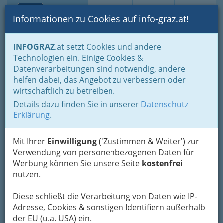
Toggle navi
Suche
Login
Menü
Informationen zu Cookies auf info-graz.at!
Home
Branchen
Wohnen & Einrichten
Handwerker
INFOGRAZ
.at setzt Cookies und andere
Wasserinstallateure - Toiletten, Bad, Wasseraufbereitung..
Technologien ein. Einige Cookies &
Caverion Österreich GmbH
Datenverarbeitungen sind notwendig, andere
Nav
helfen dabei, das Angebot zu verbessern oder
Harter Straße 161, 8054 Graz
wirtschaftlich zu betreiben.
+43 5 0606 5500
Details dazu finden Sie in unserer
Datenschutz
+43 5 0606 5504
Erklärung
.
Mit Ihrer
Einwilligung
('Zustimmen & Weiter') zur
Verwendung von
personenbezogenen Daten für
Karte
Werbung
können Sie unsere Seite
kostenfrei
nutzen.
Karte anzeigen
Diese schließt die Verarbeitung von Daten wie IP-
Adresse, Cookies & sonstigen Identifiern außerhalb
Kontaktaufnahme
der EU (u.a. USA) ein.