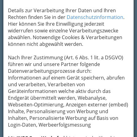
Um die Info-Graz Firmen
vor Spam-Mails zu
bewahren
, verwenden wir an dieser Stelle zur
Details zur Verarbeitung Ihrer Daten und Ihren
Übermittlung Ihrer Nachricht ein sicheres
Rechten finden Sie in der
Datenschutzinformation
.
Formular. Ihre Nachricht wird nach dem
Hier können Sie Ihre Einwilligung jederzeit
Absenden umgehend per Mail an das
widerrufen sowie einzelne Verarbeitungszwecke
Unternehmen Caverion Österreich GmbH
abwählen. Notwendige Cookies & Verarbeitungen
weitergeleitet.
können nicht abgewählt werden.
Mein Name
Nach Ihrer Zustimmung (Art. 6 Abs. 1 lit. a DSGVO)
führen wir und unsere Partner folgende
Datenverarbeitungsprozesse durch:
Meine Email Adresse
Informationen auf einem Gerät speichern, abrufen
und verarbeiten, Verarbeiten von
Geräteinformationen welche aktiv durch das
Endgerät übermittelt werden, Webanalyse,
Mein Betreff
Webseiten-Optimierung, Anzeigen externer (embed)
Inhalte, Personalisierung von Werbung und
Inhalten, Personalisierte Werbung auf Basis von
Meine Nachricht
Login-Daten, Werbeerfolgsmessung