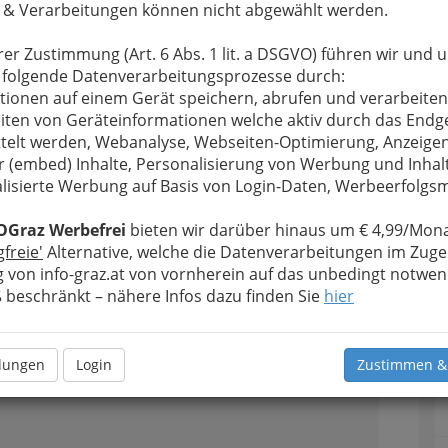
n
 & Verarbeitungen können nicht abgewählt werden.
rer Zustimmung (Art. 6 Abs. 1 lit. a DSGVO) führen wir und 
 folgende Datenverarbeitungsprozesse durch:
tionen auf einem Gerät speichern, abrufen und verarbeiten
2
zl – Werbeunternehmen
iten von Geräteinformationen welche aktiv durch das Endg
telt werden, Webanalyse, Webseiten-Optimierung, Anzeige
r (embed) Inhalte, Personalisierung von Werbung und Inhal
lisierte Werbung auf Basis von Login-Daten, Werbeerfolg
n
OGraz Werbefrei
bieten wir darüber hinaus um € 4,99/Mona
gfreie'
Alternative, welche die Datenverarbeitungen im Zuge
 von info-graz.at von vornherein auf das unbedingt notwen
3
beschränkt – nähere Infos dazu finden Sie
hier
llungen
Login
Zustimmen &