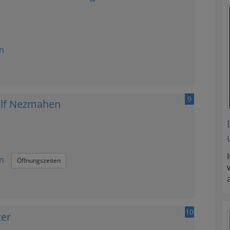
n
9
olf Nezmahen
n
Öffnungszeiten
10
ter