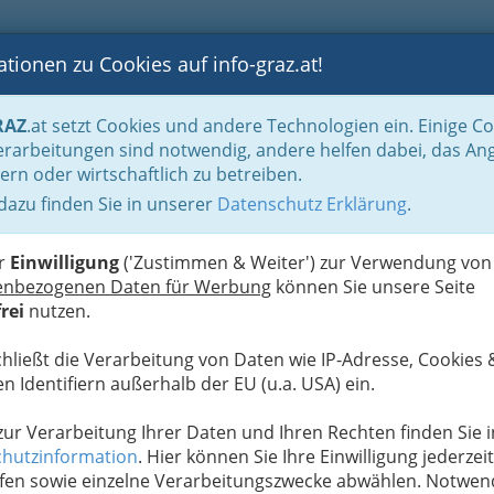
tionen zu Cookies auf info-graz.at!
B
F
G
B
GEN
LOGS
OTOS
ASTRONOMIE
RANCHEN
RAZ
.at setzt Cookies und andere Technologien ein. Einige C
Maler u. Lackierer & Schildhersteller
rarbeitungen sind notwendig, andere helfen dabei, das An
ern oder wirtschaftlich zu betreiben.
 dazu finden Sie in unserer
Datenschutz Erklärung
.
N
hersteller
er
Einwilligung
('Zustimmen & Weiter') zur Verwendung von
enbezogenen Daten für Werbung
können Sie unsere Seite
rei
nutzen.
Alle Bezirke
chließt die Verarbeitung von Daten wie IP-Adresse, Cookies 
1
rgmann Gesellschaft m.b.H.
n Identifiern außerhalb der EU (u.a. USA) ein.
 zur Verarbeitung Ihrer Daten und Ihren Rechten finden Sie i
hutzinformation
. Hier können Sie Ihre Einwilligung jederzeit
fen sowie einzelne Verarbeitungszwecke abwählen. Notwen