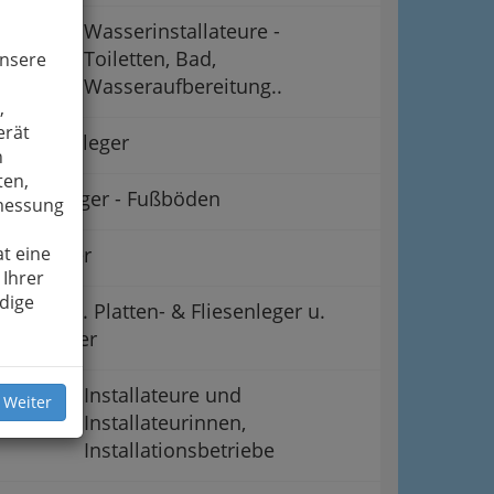
Wasserinstallateure -
Toiletten, Bad,
unsere
Wasseraufbereitung..
,
erät
Belagverleger
n
ten,
Bodenleger - Fußböden
smessung
t eine
Drechsler
 Ihrer
dige
Hafner u. Platten- & Fliesenleger u.
Keramiker
Installateure und
 Weiter
Installateurinnen,
Installationsbetriebe