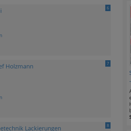
6
i
n
7
sef Holzmann
n
8
etechnik Lackierungen