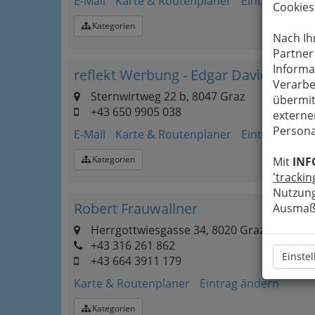
E-Mail
Karte & Routenplaner
Eintrag änder
Cookies
Kategorien
Nach Ih
Partner
Informa
reflekt Werbung - Edgar David Kien
Verarbe
Sternwirtweg 22 b, 8047 Graz
übermit
+43 650 9905 038
externe
Persona
E-Mail
Karte & Routenplaner
Eintrag änder
Kategorien
Mit
INF
'trackin
Nutzung
Robert Frauwallner
Ausmaß 
Herrgottwiesgasse 34, 8020 Graz
+43 316 261 862
Einste
+43 664 3911 179
Karte & Routenplaner
Eintrag ändern
Kategorien