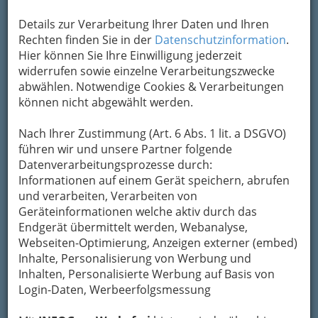
Details zur Verarbeitung Ihrer Daten und Ihren
Rechten finden Sie in der
Datenschutzinformation
.
Bezirksauswahl
Hier können Sie Ihre Einwilligung jederzeit
widerrufen sowie einzelne Verarbeitungszwecke
Alle Bezirke
abwählen. Notwendige Cookies & Verarbeitungen
können nicht abgewählt werden.
1
CTC Lackner Stark OG
Nach Ihrer Zustimmung (Art. 6 Abs. 1 lit. a DSGVO)
Ziehrerstraße 68 a, 8041 Graz
führen wir und unsere Partner folgende
+43 316 429 944
Datenverarbeitungsprozesse durch:
+43 316 429 944-44
Informationen auf einem Gerät speichern, abrufen
und verarbeiten, Verarbeiten von
Neugierig?
Geräteinformationen welche aktiv durch das
Die "CTC" hat sich als "
freie Werkstätte für
Endgerät übermittelt werden, Webanalyse,
ALLE Automarken
" seit 2001 in allen
Webseiten-Optimierung, Anzeigen externer (embed)
Bereichen der
KFZ-Mechanik
,
Elektrik
,
Inhalte, Personalisierung von Werbung und
Karosseriebau
sowie
Lackierung
einen guten
Inhalten, Personalisierte Werbung auf Basis von
Namen gemacht. Unsere
Kompetenz
, hohe
Login-Daten, Werbeerfolgsmessung
Qualität
, die hervorragend geschulten