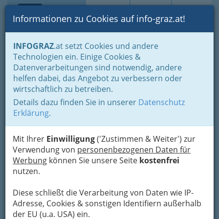
Toggle navi
Suche
Login
Menü
Informationen zu Cookies auf info-graz.at!
Home
Branchen
Auto - KFZ
Autolackierereien - Autokliniken
INFOGRAZ
.at setzt Cookies und andere
Technologien ein. Einige Cookies &
Nav
Datenverarbeitungen sind notwendig, andere
Autolackierereien
helfen dabei, das Angebot zu verbessern oder
wirtschaftlich zu betreiben.
Details dazu finden Sie in unserer
Datenschutz
Erklärung
.
Mit Ihrer
Einwilligung
('Zustimmen & Weiter') zur
Auf
Verwendung von
personenbezogenen Daten für
Werbung
können Sie unsere Seite
kostenfrei
nutzen.
Diese schließt die Verarbeitung von Daten wie IP-
Adresse, Cookies & sonstigen Identifiern außerhalb
dieser Seite finden Sie die Autolackierereien, falls
der EU (u.a. USA) ein.
ein neues Design für Ihr Fahrzeug angesagt ist.