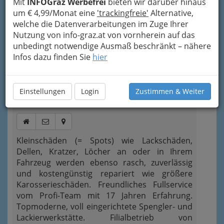
Mitarbeiter und
faire Preise
werden durch
Mit
INFOGraz Werbefrei
bieten wir darüber hinaus
das Vertrauen vieler Kunden bestätigt.
um € 4,99/Monat eine
'trackingfreie'
Alternative,
welche die Datenverarbeitungen im Zuge Ihrer
Kategorien
Nutzung von info-graz.at von vornherein auf das
unbedingt notwendige Ausmaß beschränkt – nähere
Infos dazu finden Sie
hier
2
SPOT EXPERTS Albin Platl
Kärntner Straße 329, 8054
Graz
Einstellungen
Login
Zustimmen & Weiter
+43 316 282 550
Kleinschäden (= Spots) wie Lackschäden,
Dellen, Kratzer, Löcher an oder in Ihrem
Fahrzeug werden ebenso rasch, zuverlässig
und kostengünstig repariert wie größere
Karosserieschäden. Freundliches Fullservice
vom Profi-Team mit 17 Jahren Erfahrung.
Topmoderne, voll eingerichtete Spengler- und
Lackierwerkstätte. Filialbetrieb von