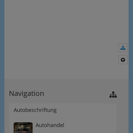
Nav
Nac
Navigation
Autobeschriftung
Autohandel