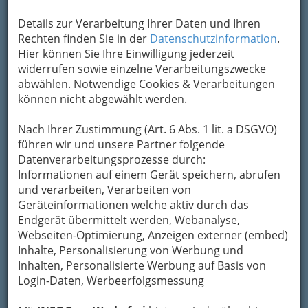
der Auswertung von 1,95 Millionen Pannen
herausgefunden, bei denen die «Gelben Engel»
Details zur Verarbeitung Ihrer Daten und Ihren
des Autoclubs im vergangenen Jahr zu Hilfe
Rechten finden Sie in der
Datenschutzinformation
.
gerufen wurden. In sieben von acht Auto-
Hier können Sie Ihre Einwilligung jederzeit
Kategorien lägen die heimischen Fahrzeuge
widerrufen sowie einzelne Verarbeitungszwecke
vorn, teilte der ADAC mit. Damit setze sich ein
abwählen. Notwendige Cookies & Verarbeitungen
Trend fort, der sich bereits in den vergangenen
können nicht abgewählt werden.
zwei Jahren abgezeichnet habe. Mit Ausnahme
der Minivan-Klasse, in der Mazda und Mitsubishi
Nach Ihrer Zustimmung (Art. 6 Abs. 1 lit. a DSGVO)
gemeinsam führen, kommen die restlichen
führen wir und unsere Partner folgende
sieben Klassensieger von Audi, Mercedes, BMW
Datenverarbeitungsprozesse durch:
und Volkswagen.
Informationen auf einem Gerät speichern, abrufen
und verarbeiten, Verarbeiten von
Man hat jetzt einen Kompromiss zur
Geräteinformationen welche aktiv durch das
Rettung von Opel gefunden: Sitze von
Endgerät übermittelt werden, Webanalyse,
Schiesser, Motoren von Märklin.
Webseiten-Optimierung, Anzeigen externer (embed)
Harald Schmidt
Inhalte, Personalisierung von Werbung und
Inhalten, Personalisierte Werbung auf Basis von
In der kleinen
Login-Daten, Werbeerfolgsmessung
Fahrzeugklasse liegen
der Audi A2 und der