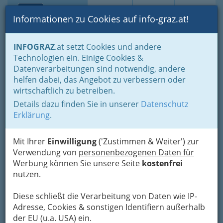
Toggle navi
Suche
Login
Menü
Informationen zu Cookies auf info-graz.at!
Home
Branchen
Auto - KFZ
INFOGRAZ
.at setzt Cookies und andere
Die DPA vorab zur Pannenstatistik 2009
Technologien ein. Einige Cookies &
Datenverarbeitungen sind notwendig, andere
Die DPA vorab zur
helfen dabei, das Angebot zu verbessern oder
wirtschaftlich zu betreiben.
Pannenstatistik 2009
Details dazu finden Sie in unserer
Datenschutz
Erklärung
.
In sieben von
acht Klassen
Mit Ihrer
Einwilligung
('Zustimmen & Weiter') zur
sind laut ADAC-
Verwendung von
personenbezogenen Daten für
Pannenstatistik
Werbung
können Sie unsere Seite
kostenfrei
deutsche Autos
nutzen.
die Zuverlässigsten.
Diese schließt die Verarbeitung von Daten wie IP-
Die Autos von deutschen Herstellern sind
Adresse, Cookies & sonstigen Identifiern außerhalb
besonders pannensicher. Das hat der ADAC bei
der EU (u.a. USA) ein.