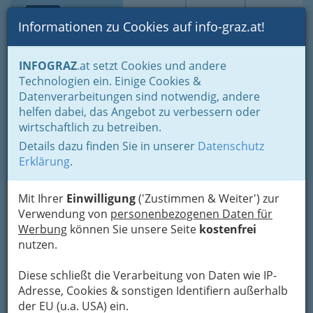
Toggle navi
Suche
Login
Menü
Informationen zu Cookies auf info-graz.at!
Home
Branchen
Wohnen & Einrichten
Handwerker
INFOGRAZ
.at setzt Cookies und andere
Wasserinstallateure - Toiletten, Bad, Wasseraufbereitung..
Technologien ein. Einige Cookies &
A&O TEC GmbH
Datenverarbeitungen sind notwendig, andere
Nav
helfen dabei, das Angebot zu verbessern oder
Frachtengasse 4, 8055 Graz
wirtschaftlich zu betreiben.
+43 316 902 508-0
Details dazu finden Sie in unserer
Datenschutz
Erklärung
.
Mit Ihrer
Einwilligung
('Zustimmen & Weiter') zur
Karte
Verwendung von
personenbezogenen Daten für
Werbung
können Sie unsere Seite
kostenfrei
nutzen.
Karte anzeigen
Diese schließt die Verarbeitung von Daten wie IP-
Kontaktaufnahme
Adresse, Cookies & sonstigen Identifiern außerhalb
Um die Info-Graz Firmen
vor Spam-Mails zu
der EU (u.a. USA) ein.