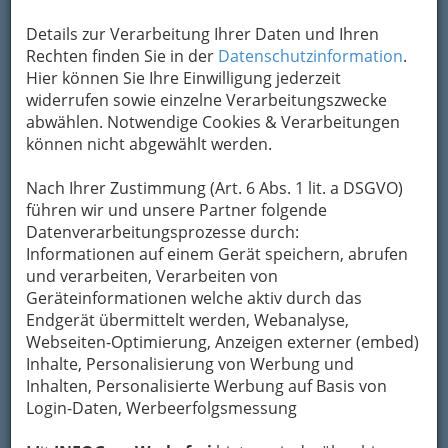
bewahren
, verwenden wir an dieser Stelle zur
Übermittlung Ihrer Nachricht ein sicheres
Details zur Verarbeitung Ihrer Daten und Ihren
Formular. Ihre Nachricht wird nach dem
Rechten finden Sie in der
Datenschutzinformation
.
Absenden umgehend per Mail an das
Hier können Sie Ihre Einwilligung jederzeit
Unternehmen A&O TEC GmbH weitergeleitet.
widerrufen sowie einzelne Verarbeitungszwecke
abwählen. Notwendige Cookies & Verarbeitungen
Mein Name
können nicht abgewählt werden.
Nach Ihrer Zustimmung (Art. 6 Abs. 1 lit. a DSGVO)
Meine Email Adresse
führen wir und unsere Partner folgende
Datenverarbeitungsprozesse durch:
Informationen auf einem Gerät speichern, abrufen
und verarbeiten, Verarbeiten von
Mein Betreff
Geräteinformationen welche aktiv durch das
Endgerät übermittelt werden, Webanalyse,
Webseiten-Optimierung, Anzeigen externer (embed)
Meine Nachricht
Inhalte, Personalisierung von Werbung und
Inhalten, Personalisierte Werbung auf Basis von
Login-Daten, Werbeerfolgsmessung