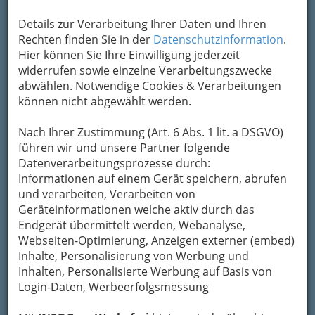
Um die Info-Graz Firmen
vor Spam-Mails zu
bewahren
, verwenden wir an dieser Stelle zur
Details zur Verarbeitung Ihrer Daten und Ihren
Übermittlung Ihrer Nachricht ein sicheres
Rechten finden Sie in der
Datenschutzinformation
.
Formular. Ihre Nachricht wird nach dem
Hier können Sie Ihre Einwilligung jederzeit
Absenden umgehend per Mail an das
widerrufen sowie einzelne Verarbeitungszwecke
Unternehmen Aquaperl - Installationen
abwählen. Notwendige Cookies & Verarbeitungen
weitergeleitet.
können nicht abgewählt werden.
Mein Name
Nach Ihrer Zustimmung (Art. 6 Abs. 1 lit. a DSGVO)
führen wir und unsere Partner folgende
Datenverarbeitungsprozesse durch:
Meine Email Adresse
Informationen auf einem Gerät speichern, abrufen
und verarbeiten, Verarbeiten von
Geräteinformationen welche aktiv durch das
Endgerät übermittelt werden, Webanalyse,
Mein Betreff
Webseiten-Optimierung, Anzeigen externer (embed)
Inhalte, Personalisierung von Werbung und
Inhalten, Personalisierte Werbung auf Basis von
Meine Nachricht
Login-Daten, Werbeerfolgsmessung