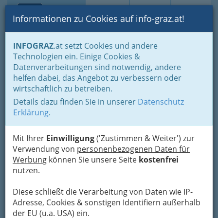
Toggle navi
Suche
Login
Menü
Informationen zu Cookies auf info-graz.at!
Home
Branchen
Wohnen & Einrichten
Handwerker
INFOGRAZ
.at setzt Cookies und andere
Sanitär- u. Heizungs- & Lüftungstechniker
Technologien ein. Einige Cookies &
Aquaperl - Installationen
Datenverarbeitungen sind notwendig, andere
helfen dabei, das Angebot zu verbessern oder
Augasse 44, 8051 Graz
wirtschaftlich zu betreiben.
+43 316 272 949
Details dazu finden Sie in unserer
Datenschutz
+43 676 903 77 96
Erklärung
.
Mit Ihrer
Einwilligung
('Zustimmen & Weiter') zur
Verwendung von
personenbezogenen Daten für
Karte
Werbung
können Sie unsere Seite
kostenfrei
nutzen.
Karte anzeigen
Diese schließt die Verarbeitung von Daten wie IP-
Adresse, Cookies & sonstigen Identifiern außerhalb
Kontaktaufnahme
der EU (u.a. USA) ein.