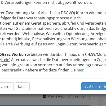
 & Verarbeitungen können nicht abgewählt werden.
rer Zustimmung (Art. 6 Abs. 1 lit. a DSGVO) führen wir und 
 folgende Datenverarbeitungsprozesse durch:
u bewahren
, verwenden wir an dieser Stelle zur
tionen auf einem Gerät speichern, abrufen und verarbeiten
Formular. Ihre Nachricht wird nach dem Absenden
iten von Geräteinformationen welche aktiv durch das Endg
 Wechtitsch - Autosattlerei weitergeleitet.
telt werden, Webanalyse, Webseiten-Optimierung, Anzeige
r (embed) Inhalte, Personalisierung von Werbung und Inhal
Meine Nachricht
lisierte Werbung auf Basis von Login-Daten, Werbeerfolg
OGraz Werbefrei
bieten wir darüber hinaus um € 4,99/Mona
gfreie'
Alternative, welche die Datenverarbeitungen im Zuge
 von info-graz.at von vornherein auf das unbedingt notwen
beschränkt – nähere Infos dazu finden Sie
hier
llungen
Login
Zustimmen &
Meine Nachricht senden