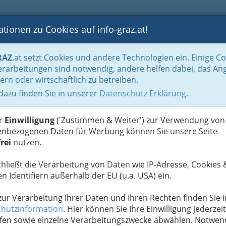
tionen zu Cookies auf info-graz.at!
B
F
G
B
GEN
LOGS
OTOS
ASTRONOMIE
RANCHEN
RAZ
.at setzt Cookies und andere Technologien ein. Einige C
be & Handwerk, Gliederung der WKO
Tapezierer, Dekorateure & Sattler
Sa
rarbeitungen sind notwendig, andere helfen dabei, das An
ern oder wirtschaftlich zu betreiben.
ttlerei
 dazu finden Sie in unserer
Datenschutz Erklärung
.
S
er
Einwilligung
('Zustimmen & Weiter') zur Verwendung von
enbezogenen Daten für Werbung
können Sie unsere Seite
rei
nutzen.
chließt die Verarbeitung von Daten wie IP-Adresse, Cookies 
n Identifiern außerhalb der EU (u.a. USA) ein.
 zur Verarbeitung Ihrer Daten und Ihren Rechten finden Sie i
hutzinformation
. Hier können Sie Ihre Einwilligung jederzeit
fen sowie einzelne Verarbeitungszwecke abwählen. Notwen