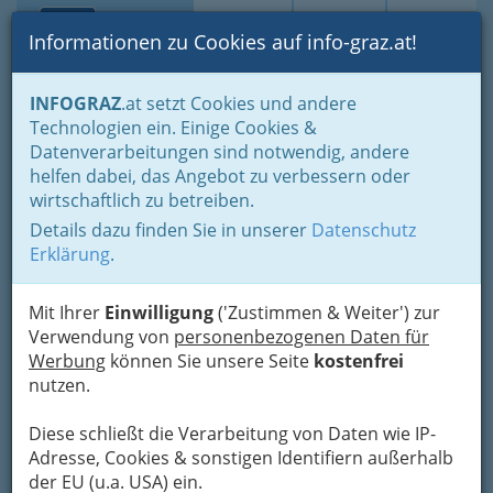
Toggle navi
Suche
Login
Menü
Informationen zu Cookies auf info-graz.at!
Home
Branchen
Gewerbe, Handwerk, Banken
INFOGRAZ
.at setzt Cookies und andere
Gewerbe & Handwerk, Gliederung der WKO
Technologien ein. Einige Cookies &
Landesinnung Mode und Bekleidungstechnik
Datenverarbeitungen sind notwendig, andere
Damenkleidermacher
helfen dabei, das Angebot zu verbessern oder
Rosa Maria Hofer
Nav
wirtschaftlich zu betreiben.
Details dazu finden Sie in unserer
Datenschutz
Hans-Sachs-Gasse 10, 8010 Graz
Erklärung
.
+43 316 814 605
Mit Ihrer
Einwilligung
('Zustimmen & Weiter') zur
Verwendung von
personenbezogenen Daten für
Werbung
können Sie unsere Seite
kostenfrei
Karte
nutzen.
Diese schließt die Verarbeitung von Daten wie IP-
Adresse mit Google Maps anschauen
Adresse, Cookies & sonstigen Identifiern außerhalb
der EU (u.a. USA) ein.