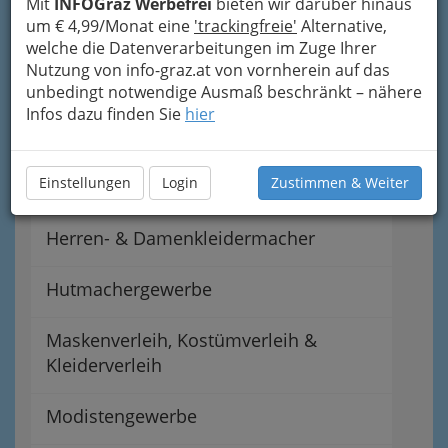
Mit
INFOGraz Werbefrei
bieten wir darüber hinaus
Änderungsschneiderei
um € 4,99/Monat eine
'trackingfreie'
Alternative,
welche die Datenverarbeitungen im Zuge Ihrer
Nutzung von info-graz.at von vornherein auf das
Bekleidungsgewerbe Sonstige
unbedingt notwendige Ausmaß beschränkt – nähere
Infos dazu finden Sie
hier
Damenkleidermacher
Einstellungen
Login
Zustimmen & Weiter
Herrenkleidermacher
Herren- & Damenkleidermacher
Hutmachergewerbe
Maskenverleih, Kostümverleih &
Kleiderverleih
Modistengewerbe