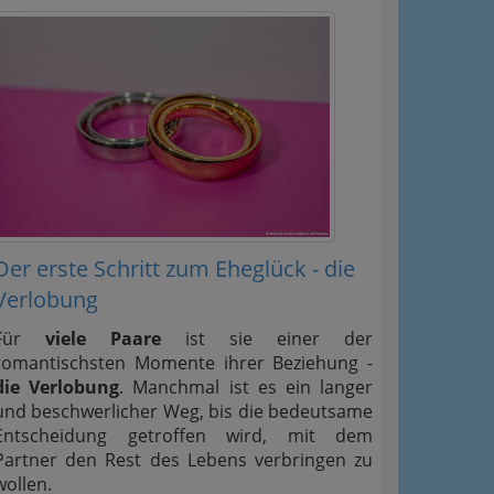
Der erste Schritt zum Eheglück - die
Verlobung
Für
viele Paare
ist sie einer der
romantischsten Momente ihrer Beziehung -
die Verlobung
. Manchmal ist es ein langer
und beschwerlicher Weg, bis die bedeutsame
Entscheidung getroffen wird, mit dem
Partner den Rest des Lebens verbringen zu
wollen.