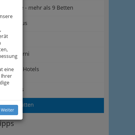
Gasthöfe - mehr als 9 Betten
unsere
Gästehaus
,
erät
Heime
n
ten,
Hotel Garni
smessung
Hotels
t eine
 Ihrer
dige
Rasthaus
Schutzhütten
 Weiter
ipps