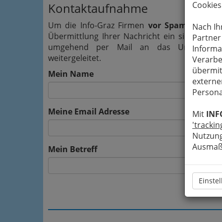
Cookies
Kontaktaufnahme
Um die Info-Graz Firmen
vor Spam-Mails z
Nach Ih
Übermittlung Ihrer Nachricht ein sicheres 
Partner
umgehend per Mail an das Unternehmen
Informa
weitergeleitet.
Verarbe
übermit
Mein Name
externe
Persona
Meine Email Adresse
Mit
INF
'trackin
Nutzung
Ausmaß 
Mein Betreff
Einste