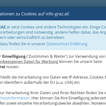
tionen zu Cookies auf info-graz.at!
B
F
G
B
GEN
LOGS
OTOS
ASTRONOMIE
RANCHEN
RAZ
.at setzt Cookies und andere Technologien ein. Einige C
llerie - Übernachten in der Steiermark
Schutzhütten
rarbeitungen sind notwendig, andere helfen dabei, das An
ern oder wirtschaftlich zu betreiben.
esellschaft mbH
 dazu finden Sie in unserer
Datenschutz Erklärung
.
N
er
Einwilligung
('Zustimmen & Weiter') zur Verwendung von
enbezogenen Daten für Werbung
können Sie unsere Seite
rei
nutzen.
chließt die Verarbeitung von Daten wie IP-Adresse, Cookies 
n Identifiern außerhalb der EU (u.a. USA) ein.
 zur Verarbeitung Ihrer Daten und Ihren Rechten finden Sie i
hutzinformation
. Hier können Sie Ihre Einwilligung jederzeit
fen sowie einzelne Verarbeitungszwecke abwählen. Notwen