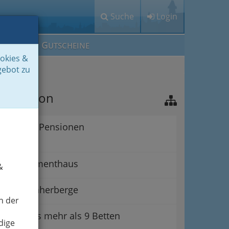
Suche
Login
M
G
EIN IG
UTSCHEINE
ookies &
gebot zu
avigation
Pensionen
Appartementhaus
&
Fremdenherberge
n der
Gasthaus mehr als 9 Betten
dige