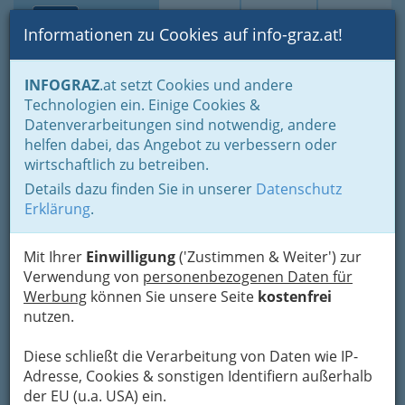
Toggle navi
Suche
Login
Menü
Informationen zu Cookies auf info-graz.at!
Home
Branchen
Notdienste für (fast) alle Fälle
INFOGRAZ
.at setzt Cookies und andere
Selbsthilfegruppen
Technologien ein. Einige Cookies &
Selbsthilfegruppen für Kinder und Jugendliche
Datenverarbeitungen sind notwendig, andere
Nav
helfen dabei, das Angebot zu verbessern oder
Selbsthilfegruppen für
wirtschaftlich zu betreiben.
Kinder und Jugendliche
Details dazu finden Sie in unserer
Datenschutz
Erklärung
.
Kinder und Jugendliche fühlen sich in vielen Situationen oft
Mit Ihrer
Einwilligung
('Zustimmen & Weiter') zur
alleingelassen und wissen nicht, an wen sie sich bei Problemen
Verwendung von
personenbezogenen Daten für
wenden sollen. Oft stehen auch Eltern vor der Frage, an wen
Werbung
können Sie unsere Seite
kostenfrei
sie sich in bestimmten Situationen wenden können. Kinder
nutzen.
haben auch ein Recht auf Betreuung und Unterstützung. Hier
die wichtigsten Kontaktadressen.
Diese schließt die Verarbeitung von Daten wie IP-
Adresse, Cookies & sonstigen Identifiern außerhalb
Bezirksauswahl
der EU (u.a. USA) ein.