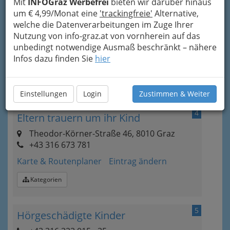
Mit
INFOGraz Werbefrei
bieten wir darüber hinaus
um € 4,99/Monat eine
'trackingfreie'
Alternative,
welche die Datenverarbeitungen im Zuge Ihrer
3
Diabeteshilfe
Nutzung von info-graz.at von vornherein auf das
unbedingt notwendige Ausmaß beschränkt – nähere
+43 316 832 434
Infos dazu finden Sie
hier
Eintrag ändern
Kategorien
Einstellungen
Login
Zustimmen & Weiter
4
Eltern trauern um ihr Kind
Theodor-Körner-Straße 46, 8010 Graz
+43 316 673 781
Karte & Routenplaner
Eintrag ändern
Kategorien
5
Hörgeschädigte Kinder