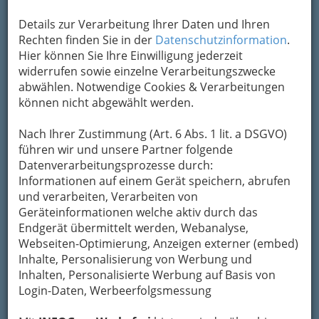
Alle Bezirke
Details zur Verarbeitung Ihrer Daten und Ihren
1
Rechten finden Sie in der
Datenschutzinformation
.
Caritas Schlupfhaus
Hier können Sie Ihre Einwilligung jederzeit
Mühlgangweg 1, 8010 Graz
widerrufen sowie einzelne Verarbeitungszwecke
+43 316 482 959
abwählen. Notwendige Cookies & Verarbeitungen
können nicht abgewählt werden.
Webseite
E-Mail
Karte & Routenplaner
Eintrag ändern
Nach Ihrer Zustimmung (Art. 6 Abs. 1 lit. a DSGVO)
Kategorien
führen wir und unsere Partner folgende
Datenverarbeitungsprozesse durch:
Informationen auf einem Gerät speichern, abrufen
2
click4help
und verarbeiten, Verarbeiten von
Geräteinformationen welche aktiv durch das
Vordernbergerstraße 7, 8700 Leoben
Endgerät übermittelt werden, Webanalyse,
+43 3842 47012
Webseiten-Optimierung, Anzeigen externer (embed)
+43 3842 47012 - 17
Inhalte, Personalisierung von Werbung und
Webseite
E-Mail
Karte & Routenplaner
Inhalten, Personalisierte Werbung auf Basis von
Eintrag ändern
Login-Daten, Werbeerfolgsmessung
Kategorien