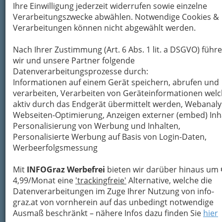
Ihre Einwilligung jederzeit widerrufen sowie einzelne
Verarbeitungszwecke abwählen. Notwendige Cookies &
Verarbeitungen können nicht abgewählt werden.
Nach Ihrer Zustimmung (Art. 6 Abs. 1 lit. a DSGVO) führ
wir und unsere Partner folgende
Datenverarbeitungsprozesse durch:
Informationen auf einem Gerät speichern, abrufen und
Sir Peter Ustinov, 1992
verarbeiten, Verarbeiten von Geräteinformationen wel
aktiv durch das Endgerät übermittelt werden, Webanaly
(* 16. April 1921 in London; † 28. März 2004 in
Webseiten-Optimierung, Anzeigen externer (embed) Inha
Genolier, Kanton Waadt) war ein
britischer
Personalisierung von Werbung und Inhalten,
Künstler
des 20. und beginnenden 21.
Personalisierte Werbung auf Basis von Login-Daten,
Jahrhunderts aus den Bereichen
Film,
Werbeerfolgsmessung
Fernsehen, Theater, Literatur und Musik
.
Als Filmschauspieler spielte
Ustinov
Mit
INFOGraz Werbefrei
bieten wir darüber hinaus um 
Charakterrollen in Hollywood
und wurde
4,99/Monat eine
'trackingfreie'
Alternative, welche die
zweimal mit einem Oscar ausgezeichnet
.
Datenverarbeitungen im Zuge Ihrer Nutzung von info-
Darüber hinaus arbeitete er als Regisseur und
graz.at von vornherein auf das unbedingt notwendige
Autor. Mit zeitsatirischen Stücken und Romanen
Ausmaß beschränkt – nähere Infos dazu finden Sie
hier
etablierte sich Ustinov als
Beobachter des