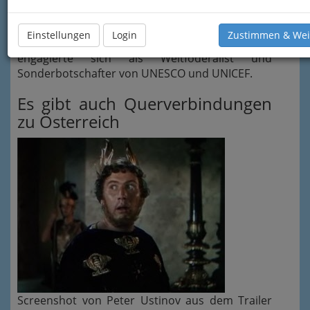
politischen und gesellschaftlichen
Weltgeschehens
und wurde so auch zu einem
Einstellungen
Login
Zustimmen & Wei
beliebten Erzähler und Conférencier. Ustinov
engagierte sich als Weltföderalist und
Sonderbotschafter von UNESCO und UNICEF.
Es gibt auch Querverbindungen
zu Österreich
Screenshot von Peter Ustinov aus dem Trailer