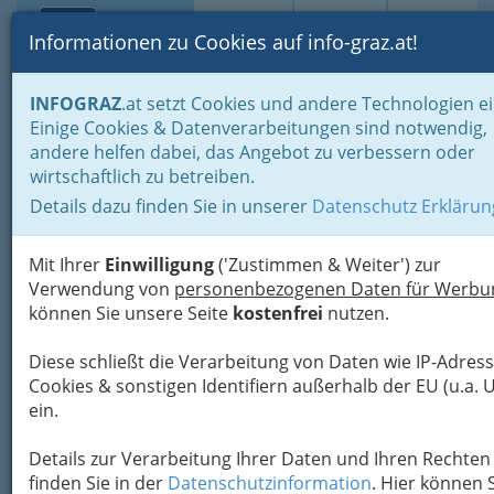
Toggle navi
Suche
Login
Menü
Informationen zu Cookies auf info-graz.at!
Home
Humor, Weisheit und Blödsinn, Skurriles und Schönes
INFOGRAZ
.at setzt Cookies und andere Technologien ei
Sprüche - Zitate, Philosophisches und Blödelei
Einige Cookies & Datenverarbeitungen sind notwendig,
Sprüche von geistreichen, klugen und bewundernswerten
andere helfen dabei, das Angebot zu verbessern oder
Menschen
Sir Peter Ustinov - die Persönlichkeit
wirtschaftlich zu betreiben.
Details dazu finden Sie in unserer
Datenschutz Erklärun
Sir Peter Ustinov
Mit Ihrer
Einwilligung
('Zustimmen & Weiter') zur
Verwendung von
personenbezogenen Daten für Werbu
Sir Peter Alexander Baron von
können Sie unsere Seite
kostenfrei
nutzen.
Ustinov, CBE, FRSA
Diese schließt die Verarbeitung von Daten wie IP-Adress
Cookies & sonstigen Identifiern außerhalb der EU (u.a. 
ein.
Details zur Verarbeitung Ihrer Daten und Ihren Rechten
finden Sie in der
Datenschutzinformation
. Hier können 