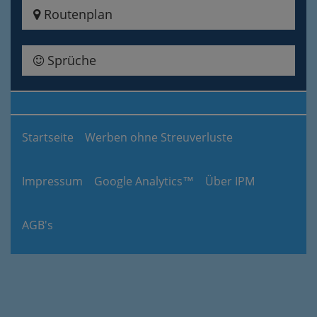
Routenplan
Sprüche
Startseite
Werben ohne Streuverluste
Impressum
Google Analytics™
Über IPM
AGB's