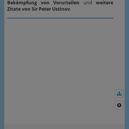
Bekämpfung von Vorurteilen
und
weitere
Zitate von Sir Peter Ustinov
.
Nav
Nac