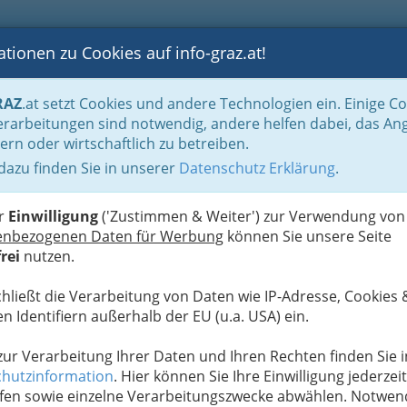
tionen zu Cookies auf info-graz.at!
B
F
G
B
GEN
LOGS
OTOS
ASTRONOMIE
RANCHEN
RAZ
.at setzt Cookies und andere Technologien ein. Einige C
Handel in Graz
Dinge des täglichen Lebens
Schuhhandel - Schuhe machen 
rarbeitungen sind notwendig, andere helfen dabei, das An
ern oder wirtschaftlich zu betreiben.
 dazu finden Sie in unserer
Datenschutz Erklärung
.
N
er
Einwilligung
('Zustimmen & Weiter') zur Verwendung von
enbezogenen Daten für Werbung
können Sie unsere Seite
rei
nutzen.
chließt die Verarbeitung von Daten wie IP-Adresse, Cookies 
n Identifiern außerhalb der EU (u.a. USA) ein.
 zur Verarbeitung Ihrer Daten und Ihren Rechten finden Sie i
hutzinformation
. Hier können Sie Ihre Einwilligung jederzeit
fen sowie einzelne Verarbeitungszwecke abwählen. Notwen