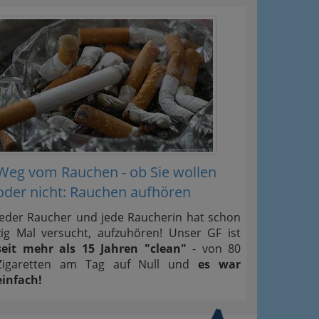
Weg vom Rauchen - ob Sie wollen
oder nicht: Rauchen aufhören
Jeder Raucher und jede Raucherin hat schon
zig Mal versucht, aufzuhören! Unser GF ist
seit mehr als 15 Jahren "clean"
- von 80
Zigaretten am Tag auf Null und
es war
einfach!