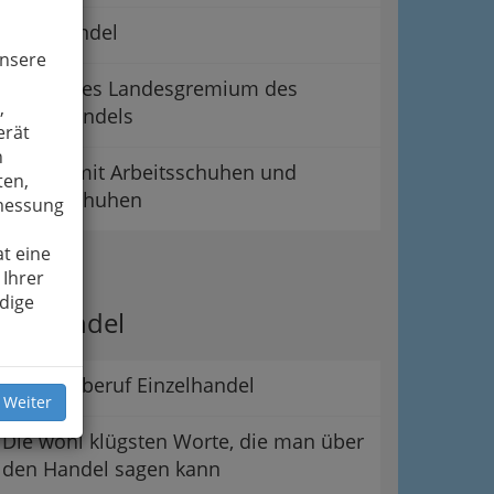
Lederhandel
unsere
Steirisches Landesgremium des
,
Schuhhandels
erät
n
Handel mit Arbeitsschuhen und
ten,
Berufsschuhen
smessung
t eine
ipps
 Ihrer
dige
er Handel
Der Lehrberuf Einzelhandel
 Weiter
Die wohl klügsten Worte, die man über
den Handel sagen kann