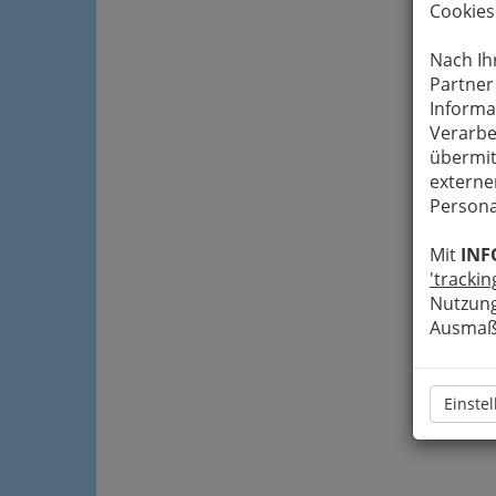
Cookies
Nach Ih
Partner
Informa
Verarbe
übermit
externe
Persona
Mit
INF
'trackin
Nutzung
Ausmaß 
Einste