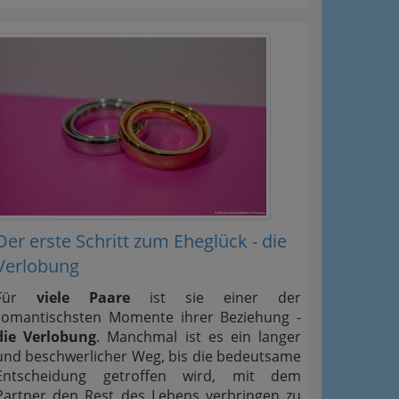
Der erste Schritt zum Eheglück - die
Verlobung
Für
viele Paare
ist sie einer der
romantischsten Momente ihrer Beziehung -
die Verlobung
. Manchmal ist es ein langer
und beschwerlicher Weg, bis die bedeutsame
Entscheidung getroffen wird, mit dem
Partner den Rest des Lebens verbringen zu