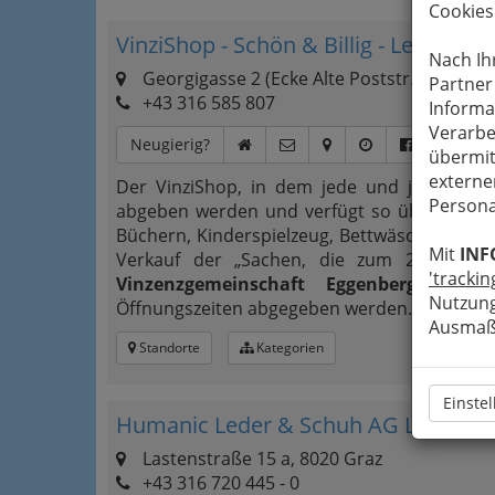
Cookies
VinziShop - Schön & Billig - Leitung
Nach Ih
Georgigasse 2 (Ecke Alte Poststr.), 8020 Gr
Partner
+43 316 585 807
Informa
Verarbe
Neugierig?
übermit
externe
Der VinziShop, in dem jede und jeder herz
Persona
abgeben werden und verfügt so über eine
Büchern, Kinderspielzeug, Bettwäsche und 
Mit
INF
Verkauf der „Sachen, die zum 2. Mal F
'trackin
Vinzenzgemeinschaft Eggenberg unters
Nutzung
Öffnungszeiten abgegeben werden.
Ausmaß 
Standorte
Kategorien
Einste
Humanic Leder & Schuh AG Lastenst
Lastenstraße 15 a, 8020 Graz
+43 316 720 445 - 0