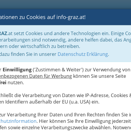
tionen zu Cookies auf info-graz.at!
B
F
G
B
GEN
LOGS
OTOS
ASTRONOMIE
RANCHEN
RAZ
.at setzt Cookies und andere Technologien ein. Einige C
Handel in Graz
Dinge des täglichen Lebens
Schuhhandel - Schuhe machen 
rarbeitungen sind notwendig, andere helfen dabei, das An
ern oder wirtschaftlich zu betreiben.
 dazu finden Sie in unserer
Datenschutz Erklärung
.
N
ter Fuß in einem schönen
er
Einwilligung
('Zustimmen & Weiter') zur Verwendung von
enbezogenen Daten für Werbung
können Sie unsere Seite
rei
nutzen.
den
und Schumacher bzw. Schuhmacherinnen
sich einmal ein Leben ohne Schuhe vor. Ein großes
chließt die Verarbeitung von Daten wie IP-Adresse, Cookies 
innen, dass sie uns mit
n Identifiern außerhalb der EU (u.a. USA) ein.
Lederschuhen, Stiefeln,
 zur Verarbeitung Ihrer Daten und Ihren Rechten finden Sie i
teilweise Schuhe - in der Kategorie hier sind aber
hutzinformation
. Hier können Sie Ihre Einwilligung jederzeit
rksbetriebe finden Sie
hier
.
fen sowie einzelne Verarbeitungszwecke abwählen. Notwen