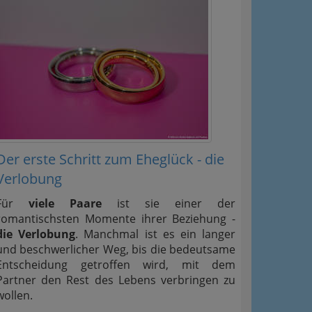
Der erste Schritt zum Eheglück - die
Verlobung
Für
viele Paare
ist sie einer der
romantischsten Momente ihrer Beziehung -
die Verlobung
. Manchmal ist es ein langer
und beschwerlicher Weg, bis die bedeutsame
Entscheidung getroffen wird, mit dem
Partner den Rest des Lebens verbringen zu
wollen.