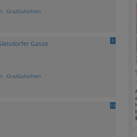
n
GrazGutschein
9
eisdorfer Gasse
n
GrazGutschein
10