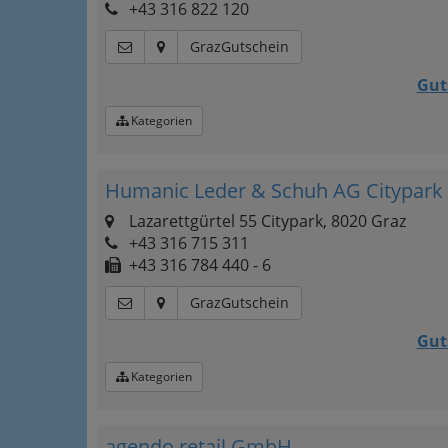
+43 316 822 120
GrazGutschein
Gut
Kategorien
Humanic Leder & Schuh AG Citypark
Lazarettgürtel 55 Citypark, 8020 Graz
+43 316 715 311
+43 316 784 440 - 6
GrazGutschein
Gut
Kategorien
agendo retail GmbH