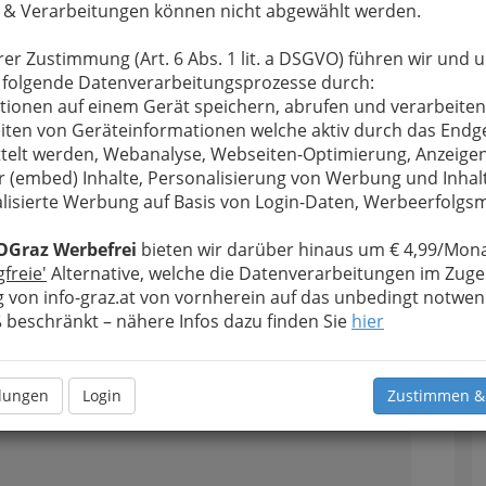
 & Verarbeitungen können nicht abgewählt werden.
1
: Susanne Hauptmann
rer Zustimmung (Art. 6 Abs. 1 lit. a DSGVO) führen wir und 
az
 folgende Datenverarbeitungsprozesse durch:
tionen auf einem Gerät speichern, abrufen und verarbeiten
iten von Geräteinformationen welche aktiv durch das Endg
telt werden, Webanalyse, Webseiten-Optimierung, Anzeige
r (embed) Inhalte, Personalisierung von Werbung und Inhal
lich willkommen ist, verkauft Sachspenden, die
lisierte Werbung auf Basis von Login-Daten, Werbeerfolg
große Auswahl an Kleidungsstücken
, Schuhen,
diversen Haushaltswaren. Mit dem Erlös aus dem
OGraz Werbefrei
bieten wir darüber hinaus um € 4,99/Mona
reude machen“ werden die Einrichtungen der
gfreie'
Alternative, welche die Datenverarbeitungen im Zuge
T
tützt
. Sachspenden können während der
 von info-graz.at von vornherein auf das unbedingt notwen
beschränkt – nähere Infos dazu finden Sie
hier
D
llungen
Login
Zustimmen &
2
raße