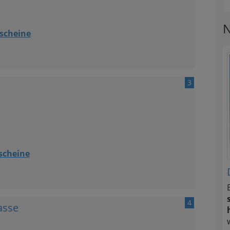
N
scheine
3
scheine
4
asse