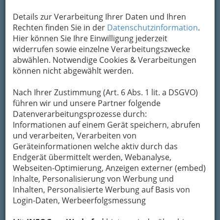
Details zur Verarbeitung Ihrer Daten und Ihren
Jugendstil war nie wirklich „unmodern“ – zu
Rechten finden Sie in der
Datenschutzinformation
.
moderner Ausstattung eine perfekte Ergänzung
Hier können Sie Ihre Einwilligung jederzeit
widerrufen sowie einzelne Verarbeitungszwecke
Altwarenhändler bzw. Antiquitätenhändler
abwählen. Notwendige Cookies & Verarbeitungen
Graz
und Umgebung auf der Suche nach
können nicht abgewählt werden.
Altwaren bzw. Antiquitäten
sowie Altwarenhändlerin bzw.
Nach Ihrer Zustimmung (Art. 6 Abs. 1 lit. a DSGVO)
Antiquitätenhändlerin.
führen wir und unsere Partner folgende
Übrigens:
Second Hand
und Altwarenhandel
Datenverarbeitungsprozesse durch:
überschneiden sich
zwar manchmal, sind aber
Informationen auf einem Gerät speichern, abrufen
keinesfalls dasselbe.
Altwarenhändler bieten
und verarbeiten, Verarbeiten von
ihren Kunden
Geräteinformationen welche aktiv durch das
Endgerät übermittelt werden, Webanalyse,
"Schönes aus alter Zeit fürs
Webseiten-Optimierung, Anzeigen externer (embed)
moderne Wohnen".
Inhalte, Personalisierung von Werbung und
Inhalten, Personalisierte Werbung auf Basis von
Die Waren stammen oft aus Verlassenschaften,
Login-Daten, Werbeerfolgsmessung
die Österreich-Ungarische Monarchie ist mit
etwas Glück trotz zweier Kriege
manchmal noch