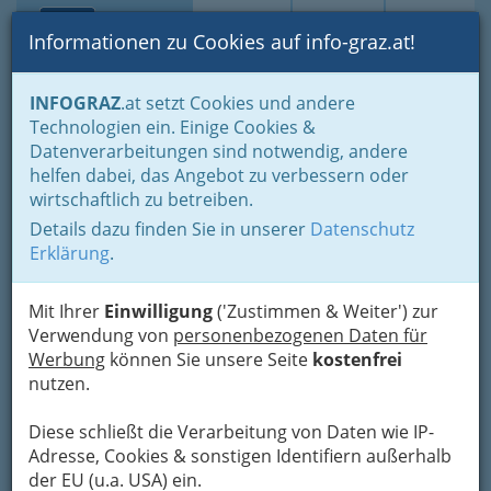
Toggle navi
Suche
Login
Menü
Informationen zu Cookies auf info-graz.at!
Home
Branchen
Einkaufen & Schenken - der Handel
INFOGRAZ
.at setzt Cookies und andere
Handel in Graz
Spezielles Einkaufen und Schenken
Technologien ein. Einige Cookies &
Allgemeiner Handel
Altwarenhandel - Antiquitäten
Datenverarbeitungen sind notwendig, andere
Nav
helfen dabei, das Angebot zu verbessern oder
Altwarenhändler Graz /
wirtschaftlich zu betreiben.
Altwarenhändlerin -
Details dazu finden Sie in unserer
Datenschutz
Erklärung
.
Altwarenhandel
Mit Ihrer
Einwilligung
('Zustimmen & Weiter') zur
Verwendung von
personenbezogenen Daten für
Werbung
können Sie unsere Seite
kostenfrei
nutzen.
Diese schließt die Verarbeitung von Daten wie IP-
Adresse, Cookies & sonstigen Identifiern außerhalb
der EU (u.a. USA) ein.