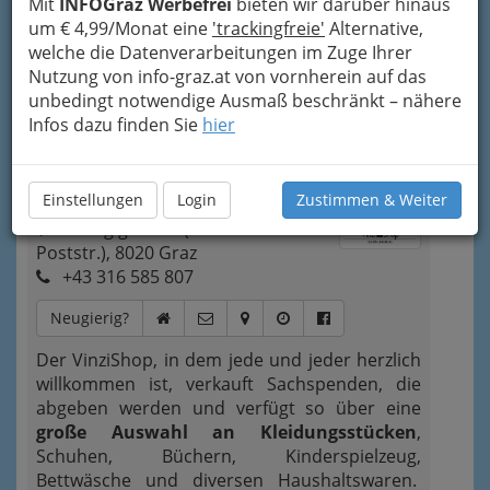
Mit
INFOGraz Werbefrei
bieten wir darüber hinaus
vertreten.
um € 4,99/Monat eine
'trackingfreie'
Alternative,
welche die Datenverarbeitungen im Zuge Ihrer
Bezirksauswahl
Nutzung von info-graz.at von vornherein auf das
Alle Bezirke
unbedingt notwendige Ausmaß beschränkt – nähere
Infos dazu finden Sie
hier
1
VinziShop - Schön & Billig - Leitung:
Susanne Hauptmann
Einstellungen
Login
Zustimmen & Weiter
Georgigasse 2 (Ecke Alte
Poststr.), 8020 Graz
+43 316 585 807
Neugierig?
Der VinziShop, in dem jede und jeder herzlich
willkommen ist, verkauft Sachspenden, die
abgeben werden und verfügt so über eine
große Auswahl an Kleidungsstücken
,
Schuhen, Büchern, Kinderspielzeug,
Bettwäsche und diversen Haushaltswaren.