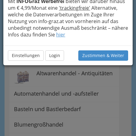
Mit
INFOGraz Werbefrei
bieten wir darüber hinaus
um € 4,99/Monat eine
'trackingfreie'
Alternative,
Stromhandel
welche die Datenverarbeitungen im Zuge Ihrer
Nutzung von info-graz.at von vornherein auf das
Schwimmbäder und Zubehör
unbedingt notwendige Ausmaß beschränkt – nähere
Infos dazu finden Sie
hier
Särgehandel
Einstellungen
Login
Zustimmen & Weiter
Allgemeine Berufsgruppe
Altwarenhandel - Antiquitäten
Automatenhandel und -aufsteller
Basteln und Bastlerbedarf
Blumengroßhandel