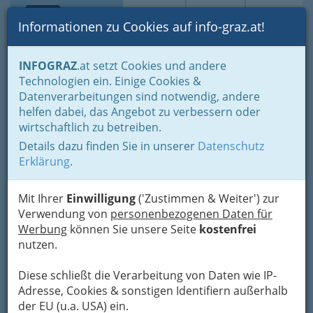
Toggle navi
Suche
Login
Menü
Informationen zu Cookies auf info-graz.at!
Home
Branchen
Einkaufen & Schenken - der Handel
INFOGRAZ
.at setzt Cookies und andere
Handel in Graz
Spezielles Einkaufen und Schenken
Technologien ein. Einige Cookies &
Allgemeiner Handel
Uneingeschränktes Handelsgewerbe
Datenverarbeitungen sind notwendig, andere
Nav
helfen dabei, das Angebot zu verbessern oder
Uneingeschränktes
wirtschaftlich zu betreiben.
Handelsgewerbe
Details dazu finden Sie in unserer
Datenschutz
Erklärung
.
Mit Ihrer
Einwilligung
('Zustimmen & Weiter') zur
Verwendung von
personenbezogenen Daten für
Werbung
können Sie unsere Seite
kostenfrei
nutzen.
Diese schließt die Verarbeitung von Daten wie IP-
Adresse, Cookies & sonstigen Identifiern außerhalb
der EU (u.a. USA) ein.