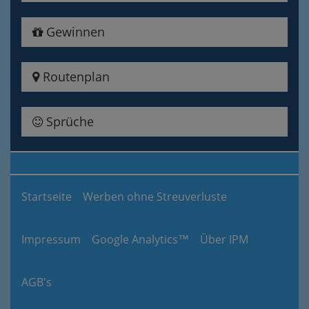
Gewinnen
Routenplan
Sprüche
Startseite
Werben ohne Streuverluste
Impressum
Google Analytics™
Über IPM
AGB's