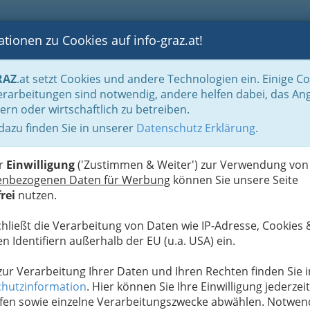
tionen zu Cookies auf info-graz.at!
B
F
G
B
GEN
LOGS
OTOS
ASTRONOMIE
RANCHEN
RAZ
.at setzt Cookies und andere Technologien ein. Einige C
be & Handwerk, Gliederung der WKO
Allg. FG des Gewerbes
Sonstige
rarbeitungen sind notwendig, andere helfen dabei, das An
ern oder wirtschaftlich zu betreiben.
 dazu finden Sie in unserer
Datenschutz Erklärung
.
S
er
Einwilligung
('Zustimmen & Weiter') zur Verwendung von
enbezogenen Daten für Werbung
können Sie unsere Seite
rei
nutzen.
chließt die Verarbeitung von Daten wie IP-Adresse, Cookies 
n Identifiern außerhalb der EU (u.a. USA) ein.
 zur Verarbeitung Ihrer Daten und Ihren Rechten finden Sie i
hutzinformation
. Hier können Sie Ihre Einwilligung jederzeit
fen sowie einzelne Verarbeitungszwecke abwählen. Notwen