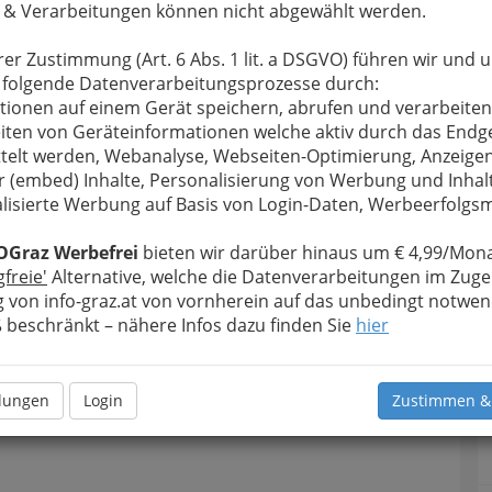
 & Verarbeitungen können nicht abgewählt werden.
rer Zustimmung (Art. 6 Abs. 1 lit. a DSGVO) führen wir und 
 folgende Datenverarbeitungsprozesse durch:
tionen auf einem Gerät speichern, abrufen und verarbeiten
iten von Geräteinformationen welche aktiv durch das Endg
telt werden, Webanalyse, Webseiten-Optimierung, Anzeige
r (embed) Inhalte, Personalisierung von Werbung und Inhal
lisierte Werbung auf Basis von Login-Daten, Werbeerfolg
OGraz Werbefrei
bieten wir darüber hinaus um € 4,99/Mona
gfreie'
Alternative, welche die Datenverarbeitungen im Zuge
 von info-graz.at von vornherein auf das unbedingt notwen
beschränkt – nähere Infos dazu finden Sie
hier
llungen
Login
Zustimmen &