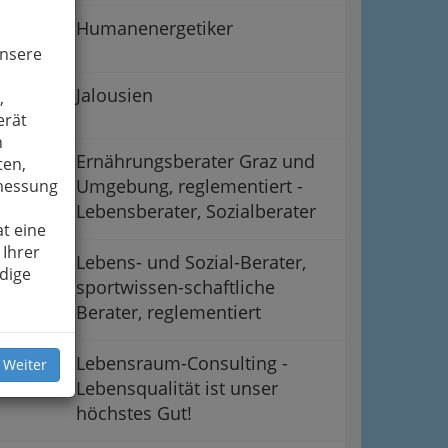
Humanenergetiker
unsere
Jalousien
,
erät
n
Ernährungsberater Graz und
ten,
Umgebung, reglementiert -
smessung
Lebensberater, Sozialberater
t eine
 Ihrer
Lebens- und Sozial-Berater,
dige
sportwissen-schaftliche
Berater, reglementiert
Lebensraum-Consulting -
 Weiter
Lebensqualität ist unser
höchstes Gut!