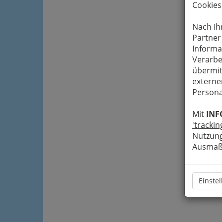
Cookies
Nach Ih
Partner
Informa
Verarbe
übermit
externe
Persona
Mit
INF
'trackin
Nutzung
Ausmaß 
Einste