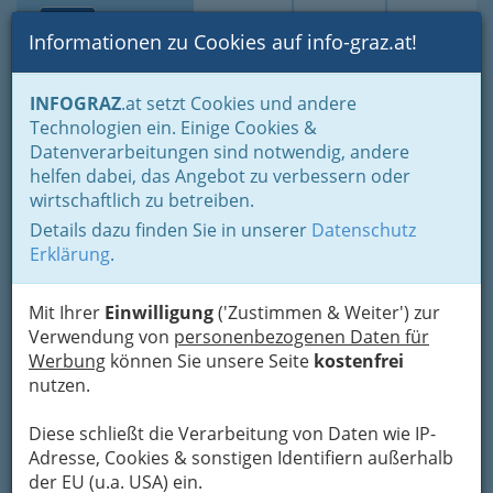
Toggle navi
Suche
Login
Menü
Informationen zu Cookies auf info-graz.at!
Home
Branchen
Notdienste für (fast) alle Fälle
INFOGRAZ
.at setzt Cookies und andere
Soziale Dienste
Technologien ein. Einige Cookies &
Geburtenbuch
Datenverarbeitungen sind notwendig, andere
helfen dabei, das Angebot zu verbessern oder
+43 316 872 - 5522
wirtschaftlich zu betreiben.
Details dazu finden Sie in unserer
Datenschutz
Erklärung
.
Mit Ihrer
Einwilligung
('Zustimmen & Weiter') zur
Verwendung von
personenbezogenen Daten für
Werbung
können Sie unsere Seite
kostenfrei
nutzen.
Diese schließt die Verarbeitung von Daten wie IP-
Adresse, Cookies & sonstigen Identifiern außerhalb
der EU (u.a. USA) ein.