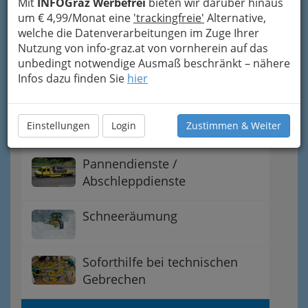
Mit
INFOGraz Werbefrei
bieten wir darüber hinaus
Kommunikation
um € 4,99/Monat eine
'trackingfreie'
Alternative,
welche die Datenverarbeitungen im Zuge Ihrer
Nutzung von info-graz.at von vornherein auf das
Schlüsselnotdienst -
unbedingt notwendige Ausmaß beschränkt – nähere
Aufsperrdienst -
Infos dazu finden Sie
hier
Schlüsseldienst
Einstellungen
Login
Zustimmen & Weiter
Kredit- u. Bankomatkarte
Pannendienste /
Abschleppdienste
Schneeräumung
Soforthilfe bei technischen
Gebrechen