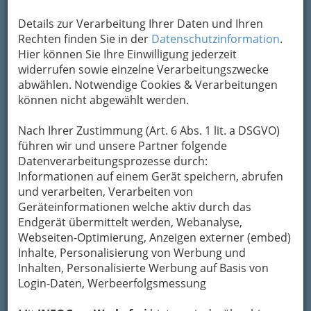
Details zur Verarbeitung Ihrer Daten und Ihren
Nav
Rechten finden Sie in der
Datenschutzinformation
.
Hier können Sie Ihre Einwilligung jederzeit
Nac
widerrufen sowie einzelne Verarbeitungszwecke
abwählen. Notwendige Cookies & Verarbeitungen
können nicht abgewählt werden.
Nach Ihrer Zustimmung (Art. 6 Abs. 1 lit. a DSGVO)
Diverse Hilfen in der Not
führen wir und unsere Partner folgende
Datenverarbeitungsprozesse durch:
Informationen auf einem Gerät speichern, abrufen
Ärztenotdienst - Tel.: 141
und verarbeiten, Verarbeiten von
Geräteinformationen welche aktiv durch das
Endgerät übermittelt werden, Webanalyse,
Apothekennotdienst
Webseiten-Optimierung, Anzeigen externer (embed)
Inhalte, Personalisierung von Werbung und
Inhalten, Personalisierte Werbung auf Basis von
Welche Zahnarztpraxis ist im
Login-Daten, Werbeerfolgsmessung
Dienst?