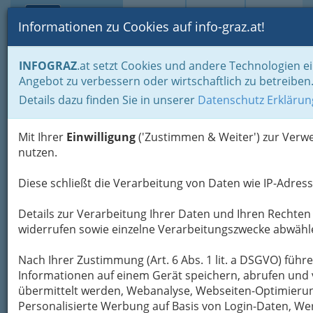
Toggle navi
Suche
Login
Menü
Informationen zu Cookies auf info-graz.at!
Home
Blogs
Soziales & Hilfestellungen
INFOGRAZ
.at setzt Cookies und andere Technologien e
Angebot zu verbessern oder wirtschaftlich zu betreiben
Nav
Bis zu 5 Milliarden durch
Details dazu finden Sie in unserer
Datenschutz Erklärun
Vermögenssteuern!
Mit Ihrer
Einwilligung
('Zustimmen & Weiter') zur Ver
nutzen.
Man muss weder links noch sozialistisch sein,
um (auch unter
Ausschalten von
Diese schließt die Verarbeitung von Daten wie IP-Adresse
Neidgefühlen
) manches nicht OK zu finden.
Wegen der x.ten Milliarde eines.....
Details zur Verarbeitung Ihrer Daten und Ihren Rechten 
widerrufen sowie einzelne Verarbeitungszwecke abwähl
Vermögenssteuern ergeben
Mehreinnahmen von bis zu 5
Nach Ihrer Zustimmung (Art. 6 Abs. 1 lit. a DSGVO) füh
Milliarden Euro.
Informationen auf einem Gerät speichern, abrufen und 
übermittelt werden, Webanalyse, Webseiten-Optimierung
Das stellt eine
Studie im Auftrag der
Personalisierte Werbung auf Basis von Login-Daten, W