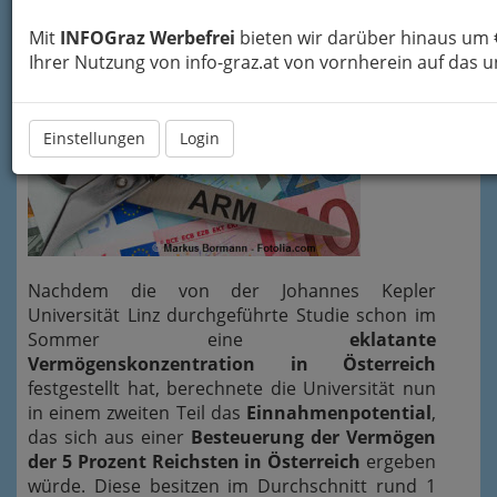
Arbeiterkammer
fest.
Mit
INFOGraz Werbefrei
bieten wir darüber hinaus um 
Ihrer Nutzung von info-graz.at von vornherein auf das
Einstellungen
Login
Nachdem die von der Johannes Kepler
Universität Linz durchgeführte Studie schon im
Sommer eine
eklatante
Vermögenskonzentration in Österreich
festgestellt hat, berechnete die Universität nun
in einem zweiten Teil das
Einnahmenpotential
,
das sich aus einer
Besteuerung der Vermögen
der 5 Prozent Reichsten in Österreich
ergeben
würde. Diese besitzen im Durchschnitt rund 1