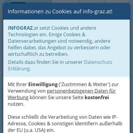
Toggle navi
Suche
Login
Menü
Informationen zu Cookies auf info-graz.at!
Home
Branchen
Einkaufen & Schenken - der Handel
INFOGRAZ
.at setzt Cookies und andere
Der Handel nach WKO-Gliederung
Technologien ein. Einige Cookies &
Lederwaren- u. Spielwaren- & Sportartikelhandel
Datenverarbeitungen sind notwendig, andere
Spielwarenhandel Graz: Spielwarenhändler, Spielsachen -
Spielzeug
helfen dabei, das Angebot zu verbessern oder
wirtschaftlich zu betreiben.
Gabriele Fasching
Nav
Details dazu finden Sie in unserer
Datenschutz
Erklärung
.
Faunastraße 59, 8052 Graz-Wetzelsdorf
+43 316 575 989
+43 316 575 989
Mit Ihrer
Einwilligung
('Zustimmen & Weiter') zur
Verwendung von
personenbezogenen Daten für
Werbung
können Sie unsere Seite
kostenfrei
nutzen.
Karte
Diese schließt die Verarbeitung von Daten wie IP-
Adresse, Cookies & sonstigen Identifiern außerhalb
Adresse mit Google Maps anschauen
der EU (u.a. USA) ein.