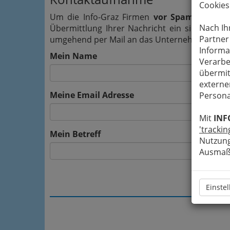
Cookies
Um die Info-Graz Firmen
vor Spam-Mails z
Nach Ih
Übermittlung Ihrer Nachricht ein sicheres 
Partner
umgehend per Mail an das Unternehmen Hervis
Informa
Mein Name
Verarbe
übermit
externe
Meine Email Adresse
Persona
Mit
INF
'trackin
Mein Betreff
Nutzung
Ausmaß 
Einste