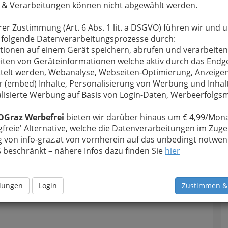
 & Verarbeitungen können nicht abgewählt werden.
u bewahren
, verwenden wir an dieser Stelle zur
rer Zustimmung (Art. 6 Abs. 1 lit. a DSGVO) führen wir und 
Formular. Ihre Nachricht wird nach dem Absenden
 folgende Datenverarbeitungsprozesse durch:
 Murpark weitergeleitet.
tionen auf einem Gerät speichern, abrufen und verarbeiten
Meine Nachricht
iten von Geräteinformationen welche aktiv durch das Endg
telt werden, Webanalyse, Webseiten-Optimierung, Anzeige
r (embed) Inhalte, Personalisierung von Werbung und Inhal
lisierte Werbung auf Basis von Login-Daten, Werbeerfolg
OGraz Werbefrei
bieten wir darüber hinaus um € 4,99/Mona
gfreie'
Alternative, welche die Datenverarbeitungen im Zuge
 von info-graz.at von vornherein auf das unbedingt notwen
beschränkt – nähere Infos dazu finden Sie
hier
T
Meine Nachricht senden
D
llungen
Login
Zustimmen &