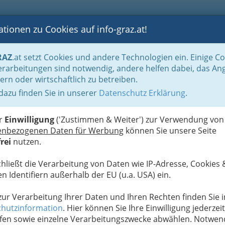
tionen zu Cookies auf info-graz.at!
B
F
G
B
GEN
LOGS
OTOS
ASTRONOMIE
RANCHEN
RAZ
.at setzt Cookies und andere Technologien ein. Einige C
Der Handel nach WKO-Gliederung
Lederwaren- u. Spielwaren- & Sportartikel
rarbeitungen sind notwendig, andere helfen dabei, das An
ern oder wirtschaftlich zu betreiben.
 dazu finden Sie in unserer
Datenschutz Erklärung
.
N
er
Einwilligung
('Zustimmen & Weiter') zur Verwendung von
enbezogenen Daten für Werbung
können Sie unsere Seite
rei
nutzen.
chließt die Verarbeitung von Daten wie IP-Adresse, Cookies 
n Identifiern außerhalb der EU (u.a. USA) ein.
 zur Verarbeitung Ihrer Daten und Ihren Rechten finden Sie i
hutzinformation
. Hier können Sie Ihre Einwilligung jederzeit
fen sowie einzelne Verarbeitungszwecke abwählen. Notwen