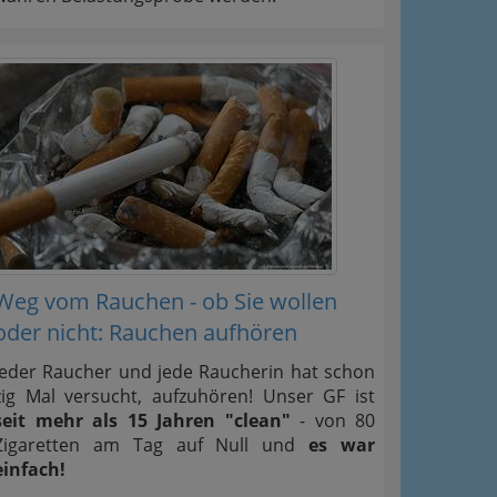
Weg vom Rauchen - ob Sie wollen
oder nicht: Rauchen aufhören
Jeder Raucher und jede Raucherin hat schon
zig Mal versucht, aufzuhören! Unser GF ist
seit mehr als 15 Jahren "clean"
- von 80
Zigaretten am Tag auf Null und
es war
einfach!