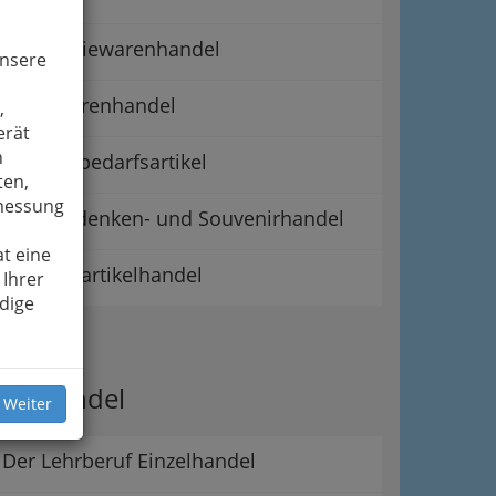
Galanteriewarenhandel
unsere
Lederwarenhandel
,
erät
n
Raucherbedarfsartikel
ten,
smessung
Reiseandenken- und Souvenirhandel
t eine
Silvesterartikelhandel
 Ihrer
dige
ipps
er Handel
 Weiter
Der Lehrberuf Einzelhandel