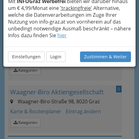
Mit
INFOGraz Werbefrei
bieten wir darüber hinaus
um € 4,99/Monat eine
'trackingfreie'
Alternative,
welche die Datenverarbeitungen im Zuge Ihrer
4
GAW technologies GmbH
Nutzung von info-graz.at von vornherein auf das
unbedingt notwendige Ausmaß beschränkt – nähere
Puchstraße 76, 8020 Graz
Infos dazu finden Sie
hier
+43 316 270 40
+43 316 273 266
E-Mail
Karte & Routenplaner
Einstellungen
Login
Zustimmen & Weiter
Eintrag ändern
Kategorien
5
Waagner-Biro Aktiengesellschaft
Waagner-Biro-Straße 98, 8020 Graz
Karte & Routenplaner
Eintrag ändern
Kategorien