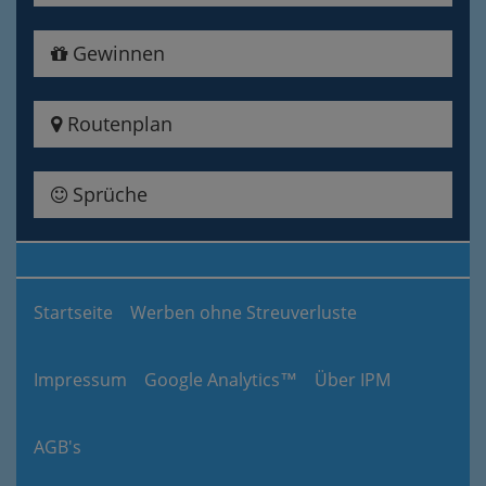
Gewinnen
Routenplan
Sprüche
Startseite
Werben ohne Streuverluste
Impressum
Google Analytics™
Über IPM
AGB's