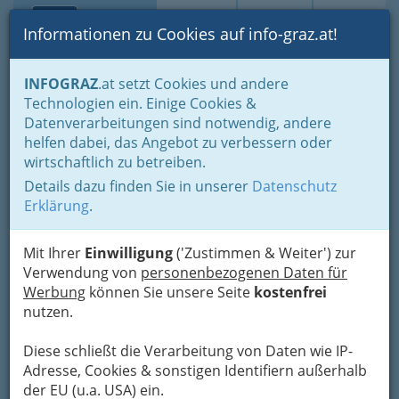
Toggle navi
Suche
Login
Menü
Informationen zu Cookies auf info-graz.at!
Home
Branchen
Industrie
Maschinen und Metallwaren
INFOGRAZ
.at setzt Cookies und andere
Stahlbauindustrie
Technologien ein. Einige Cookies &
Datenverarbeitungen sind notwendig, andere
Nav
Stahlbauindustrie
helfen dabei, das Angebot zu verbessern oder
wirtschaftlich zu betreiben.
Details dazu finden Sie in unserer
Datenschutz
Bezirksauswahl
Erklärung
.
Alle Bezirke
Mit Ihrer
Einwilligung
('Zustimmen & Weiter') zur
Verwendung von
personenbezogenen Daten für
1
Ingenieurbüro Eisner
Werbung
können Sie unsere Seite
kostenfrei
nutzen.
Körösistraße 21, 8010 Graz
+43 316 681 621
Diese schließt die Verarbeitung von Daten wie IP-
+43 316 672 866
Adresse, Cookies & sonstigen Identifiern außerhalb
E-Mail
Karte & Routenplaner
der EU (u.a. USA) ein.