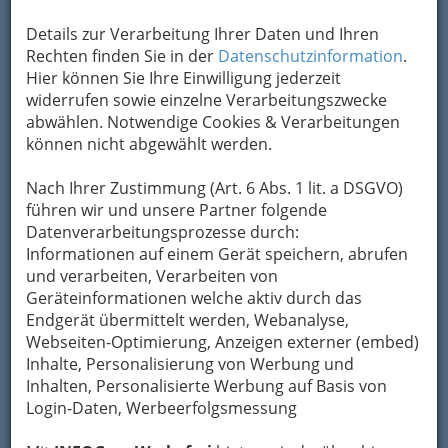
Eintrag ändern
Details zur Verarbeitung Ihrer Daten und Ihren
Kategorien
Rechten finden Sie in der
Datenschutzinformation
.
Hier können Sie Ihre Einwilligung jederzeit
widerrufen sowie einzelne Verarbeitungszwecke
2
Ferroglas Glasbautechnik GmbH
abwählen. Notwendige Cookies & Verarbeitungen
Karl-Morre-Straße 80, 8020 Graz
können nicht abgewählt werden.
Karte & Routenplaner
Eintrag ändern
Nach Ihrer Zustimmung (Art. 6 Abs. 1 lit. a DSGVO)
Kategorien
führen wir und unsere Partner folgende
Datenverarbeitungsprozesse durch:
Informationen auf einem Gerät speichern, abrufen
3
FMT Industrieservice GmbH
und verarbeiten, Verarbeiten von
Geräteinformationen welche aktiv durch das
Waagner-Biro-Straße 105, 8020 Graz
Endgerät übermittelt werden, Webanalyse,
+43 316 20515-0
Webseiten-Optimierung, Anzeigen externer (embed)
+43 316 20515-190
Inhalte, Personalisierung von Werbung und
E-Mail
Karte & Routenplaner
Inhalten, Personalisierte Werbung auf Basis von
Eintrag ändern
Login-Daten, Werbeerfolgsmessung
Kategorien