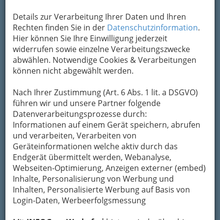
Details zur Verarbeitung Ihrer Daten und Ihren
Kontaktaufnahme
Rechten finden Sie in der
Datenschutzinformation
.
Hier können Sie Ihre Einwilligung jederzeit
Um die Info-Graz Firmen
vor Spam-Mails zu
widerrufen sowie einzelne Verarbeitungszwecke
bewahren
, verwenden wir an dieser Stelle zur
abwählen. Notwendige Cookies & Verarbeitungen
Übermittlung Ihrer Nachricht ein sicheres
können nicht abgewählt werden.
Formular. Ihre Nachricht wird nach dem
Absenden umgehend per Mail an das
Nach Ihrer Zustimmung (Art. 6 Abs. 1 lit. a DSGVO)
Unternehmen Rupert Hofer Geigenbau
führen wir und unsere Partner folgende
weitergeleitet.
Datenverarbeitungsprozesse durch:
Mein Name
Informationen auf einem Gerät speichern, abrufen
und verarbeiten, Verarbeiten von
Geräteinformationen welche aktiv durch das
Endgerät übermittelt werden, Webanalyse,
Meine Email Adresse
Webseiten-Optimierung, Anzeigen externer (embed)
Inhalte, Personalisierung von Werbung und
Inhalten, Personalisierte Werbung auf Basis von
Mein Betreff
Login-Daten, Werbeerfolgsmessung