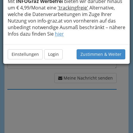
Mit
INFOGraz Werbefrei
bieten wir darüber hinaus
um € 4,99/Monat eine
'trackingfreie'
Alternative,
Meine Nachricht
welche die Datenverarbeitungen im Zuge Ihrer
Nutzung von info-graz.at von vornherein auf das
unbedingt notwendige Ausmaß beschränkt – nähere
Infos dazu finden Sie
hier
Einstellungen
Login
Zustimmen & Weiter
Meine Nachricht senden