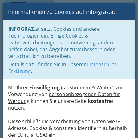
Toggle navi
Suche
Login
Menü
Informationen zu Cookies auf info-graz.at!
Home
Branchen
Gewerbe, Handwerk, Banken
INFOGRAZ
.at setzt Cookies und andere
Gewerbe & Handwerk, Gliederung der WKO
Technologien ein. Einige Cookies &
Musikinstrumenten-Erzeuger
Datenverarbeitungen sind notwendig, andere
Streich- & Saiteninstrumentenerzeuger
helfen dabei, das Angebot zu verbessern oder
Rupert Hofer Geigenbau
Nav
wirtschaftlich zu betreiben.
Details dazu finden Sie in unserer
Datenschutz
Leonhardstraße 36, 8010 Graz
Erklärung
.
+43 316 373 911
+43 664 401 54 25
Mit Ihrer
Einwilligung
('Zustimmen & Weiter') zur
Gutschein
Verwendung von
personenbezogenen Daten für
Werbung
können Sie unsere Seite
kostenfrei
nutzen.
Karte
Diese schließt die Verarbeitung von Daten wie IP-
Adresse, Cookies & sonstigen Identifiern außerhalb
Adresse mit Google Maps anschauen
der EU (u.a. USA) ein.