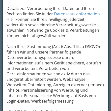
insbesondere im Univiertel will man sich satt
essen und nebenbei auch etwas erleben
Details zur Verarbeitung Ihrer Daten und Ihren
können.
Rechten finden Sie in der
Datenschutzinformation
.
Hier können Sie Ihre Einwilligung jederzeit
widerrufen sowie einzelne Verarbeitungszwecke
abwählen. Notwendige Cookies & Verarbeitungen
können nicht abgewählt werden.
Nach Ihrer Zustimmung (Art. 6 Abs. 1 lit. a DSGVO)
führen wir und unsere Partner folgende
Datenverarbeitungsprozesse durch:
Informationen auf einem Gerät speichern, abrufen
und verarbeiten, Verarbeiten von
Geräteinformationen welche aktiv durch das
Endgerät übermittelt werden, Webanalyse,
Webseiten-Optimierung, Anzeigen externer (embed)
Pizza schmeckt einfach gut und hat immer Saison!
Variantenreichtum durch extra Zutaten noch nach
Inhalte, Personalisierung von Werbung und
Geschmack und Vorlieben erweiterbar!
Inhalten, Personalisierte Werbung auf Basis von
Login-Daten, Werbeerfolgsmessung
Pizzeria Tropical weiß um die Bedürfnisse
studentischen Daseins Bescheid: moderate