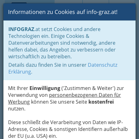
Toggle navi
Suche
Login
Menü
Informationen zu Cookies auf info-graz.at!
Home
Branchen
Gastronomie - regional und international
INFOGRAZ
.at setzt Cookies und andere
Nachtleben
Studentenlokale
Technologien ein. Einige Cookies &
Pizzeria Tropical
Datenverarbeitungen sind notwendig, andere
Nav
helfen dabei, das Angebot zu verbessern oder
Leonhardstraße 26, 8010 Graz
wirtschaftlich zu betreiben.
+43 676 3875 652
Details dazu finden Sie in unserer
Datenschutz
Erklärung
.
Mit Ihrer
Einwilligung
('Zustimmen & Weiter') zur
Pizzeria Tropcial – das
Verwendung von
personenbezogenen Daten für
Werbung
können Sie unsere Seite
kostenfrei
Studentenlokal im Univiertel
nutzen.
In Graz Pizza bestellen oder zum Essen
Diese schließt die Verarbeitung von Daten wie IP-
in die Pizzeria?
Adresse, Cookies & sonstigen Identifiern außerhalb
Beislkultur wird in Graz großgeschrieben,
der EU (u.a. USA) ein.