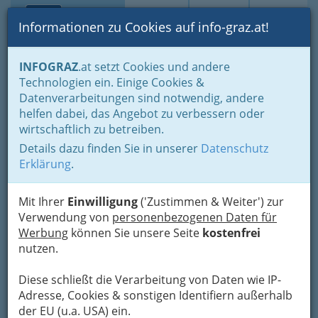
Toggle navi
Suche
Login
Menü
Informationen zu Cookies auf info-graz.at!
Home
Branchen
Bauen - der Weg zum eigenen Haus
INFOGRAZ
.at setzt Cookies und andere
Reinigung & Service
Teppichreinigung
Technologien ein. Einige Cookies &
Acitvia Gebäudereinigung
Datenverarbeitungen sind notwendig, andere
Nav
helfen dabei, das Angebot zu verbessern oder
Sporgasse 25, 8010 Graz
wirtschaftlich zu betreiben.
+43 316 816 800
Details dazu finden Sie in unserer
Datenschutz
+43 316 811 606 - 15
Erklärung
.
Mit Ihrer
Einwilligung
('Zustimmen & Weiter') zur
Verwendung von
personenbezogenen Daten für
Karte
Werbung
können Sie unsere Seite
kostenfrei
nutzen.
Adresse mit Google Maps anschauen
Diese schließt die Verarbeitung von Daten wie IP-
Adresse, Cookies & sonstigen Identifiern außerhalb
der EU (u.a. USA) ein.