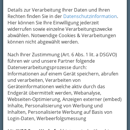
Kontaktaufnahme
Details zur Verarbeitung Ihrer Daten und Ihren
Um die Info-Graz Firmen
vor Spam-Mails zu
Rechten finden Sie in der
Datenschutzinformation
.
bewahren
, verwenden wir an dieser Stelle zur
Hier können Sie Ihre Einwilligung jederzeit
Übermittlung Ihrer Nachricht ein sicheres
widerrufen sowie einzelne Verarbeitungszwecke
Formular. Ihre Nachricht wird nach dem
abwählen. Notwendige Cookies & Verarbeitungen
Absenden umgehend per Mail an das
können nicht abgewählt werden.
Unternehmen Acitvia Gebäudereinigung
weitergeleitet.
Nach Ihrer Zustimmung (Art. 6 Abs. 1 lit. a DSGVO)
führen wir und unsere Partner folgende
Mein Name
Datenverarbeitungsprozesse durch:
Informationen auf einem Gerät speichern, abrufen
und verarbeiten, Verarbeiten von
Meine Email Adresse
Geräteinformationen welche aktiv durch das
Endgerät übermittelt werden, Webanalyse,
Webseiten-Optimierung, Anzeigen externer (embed)
Inhalte, Personalisierung von Werbung und
Mein Betreff
Inhalten, Personalisierte Werbung auf Basis von
Login-Daten, Werbeerfolgsmessung
Meine Nachricht