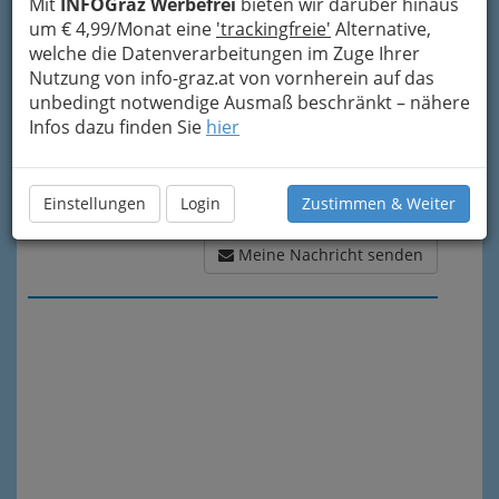
Mit
INFOGraz Werbefrei
bieten wir darüber hinaus
um € 4,99/Monat eine
'trackingfreie'
Alternative,
welche die Datenverarbeitungen im Zuge Ihrer
Nutzung von info-graz.at von vornherein auf das
unbedingt notwendige Ausmaß beschränkt – nähere
Infos dazu finden Sie
hier
Einstellungen
Login
Zustimmen & Weiter
Meine Nachricht senden