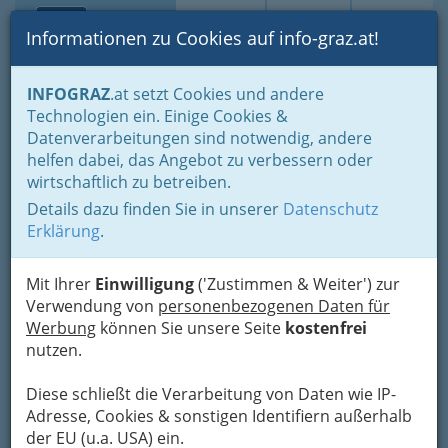
Toggle navi
Suche
Login
Menü
Informationen zu Cookies auf info-graz.at!
Home
Lifestyle
Hoamat - Steiermark - unsere Heimat
INFOGRAZ
.at setzt Cookies und andere
Freizeit in der Steiermark
Tourismusbüros in der Steiermark
Technologien ein. Einige Cookies &
DieGrazGuides
Datenverarbeitungen sind notwendig, andere
Nav
helfen dabei, das Angebot zu verbessern oder
Fremdenführer-Club für
wirtschaftlich zu betreiben.
Graz und die Steiermark
Details dazu finden Sie in unserer
Datenschutz
Erklärung
.
Sporgasse 7 /II, 8010 Graz
+43 316 586 720
Mit Ihrer
Einwilligung
('Zustimmen & Weiter') zur
+43 316 575 310
Verwendung von
personenbezogenen Daten für
Gutschein
Werbung
können Sie unsere Seite
kostenfrei
nutzen.
Diese schließt die Verarbeitung von Daten wie IP-
Adresse, Cookies & sonstigen Identifiern außerhalb
der EU (u.a. USA) ein.