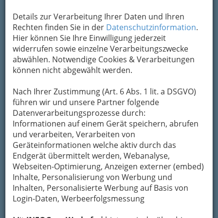
Details zur Verarbeitung Ihrer Daten und Ihren
Rechten finden Sie in der
Datenschutzinformation
.
Hier können Sie Ihre Einwilligung jederzeit
widerrufen sowie einzelne Verarbeitungszwecke
abwählen. Notwendige Cookies & Verarbeitungen
können nicht abgewählt werden.
Nach Ihrer Zustimmung (Art. 6 Abs. 1 lit. a DSGVO)
Das Logo zeigt: unser Team
führen wir und unsere Partner folgende
überschreitet gerne Grenzen -
Datenverarbeitungsprozesse durch:
sowohl geografisch als auch
Informationen auf einem Gerät speichern, abrufen
in Bezug auf unsere Arbeit!
und verarbeiten, Verarbeiten von
Geräteinformationen welche aktiv durch das
Endgerät übermittelt werden, Webanalyse,
Wir GrazGuides sind ein
Webseiten-Optimierung, Anzeigen externer (embed)
engagiertes Team von rund 40
Inhalte, Personalisierung von Werbung und
leidenschaftlichen
Inhalten, Personalisierte Werbung auf Basis von
Fremdenführern,...
Login-Daten, Werbeerfolgsmessung
...die Ihnen
Graz und die Steiermark
mit viel